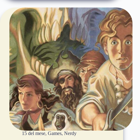
15 del mese
,
Games
,
Nerdy