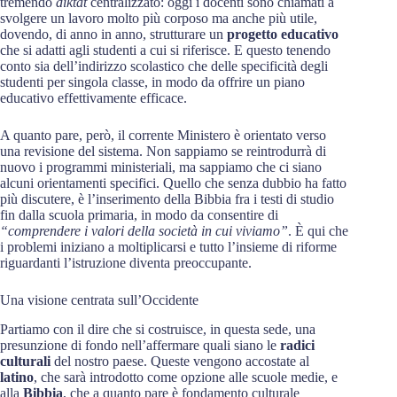
tremendo
diktat
centralizzato: oggi i docenti sono chiamati a
svolgere un lavoro molto più corposo ma anche più utile,
dovendo, di anno in anno, strutturare un
progetto educativo
che si adatti agli studenti a cui si riferisce. E questo tenendo
conto sia dell’indirizzo scolastico che delle specificità degli
studenti per singola classe, in modo da offrire un piano
educativo effettivamente efficace.
A quanto pare, però, il corrente Ministero è orientato verso
una revisione del sistema. Non sappiamo se reintrodurrà di
nuovo i programmi ministeriali, ma sappiamo che ci siano
alcuni orientamenti specifici. Quello che senza dubbio ha fatto
più discutere, è l’inserimento della Bibbia fra i testi di studio
fin dalla scuola primaria, in modo da consentire di
“comprendere i valori della società in cui viviamo”
. È qui che
i problemi iniziano a moltiplicarsi e tutto l’insieme di riforme
riguardanti l’istruzione diventa preoccupante.
Una visione centrata sull’Occidente
Partiamo con il dire che si costruisce, in questa sede, una
presunzione di fondo nell’affermare quali siano le
radici
culturali
del nostro paese. Queste vengono accostate al
latino
, che sarà introdotto come opzione alle scuole medie, e
alla
Bibbia
, che a quanto pare è fondamento culturale