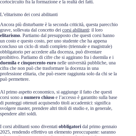
cortocircuito fra la formazione e la realtà dei fatti.
L’elitarismo dei corsi abilitanti
Ancora più disturbante è la seconda criticità, questa parecchio
grave, sollevata dal concetto dei
corsi abilitanti
: il loro
elitarismo
. Partiamo dal presupposto che questi corsi hanno
un costo e questo costo, per uno studente che ha appena
concluso un ciclo di studi completo (triennale e magistrale)
obbligatorio per accedere alla docenza, può diventare
proibitivo. Parliamo di cifre che si aggirano fra i duemila e i
duemila e cinquecento euro
nelle università pubbliche, una
cifra che non può che trasformare la docenza in una
professione elitaria, che può essere raggiunta solo da chi se la
può permettere.
Al primo aspetto economico, si aggiunge il fatto che questi
corsi sono a
numero chiuso
e l’accesso è garantito sulla base
di punteggi ottenuti acquisendo titoli accademici: significa
svolgere master, prendere altri titoli di studio e, in generale,
spendere altri soldi.
I corsi abilitanti sono diventati
obbligatori
dal primo gennaio
2025, rendendo effettivo un elemento preoccupante: saranno