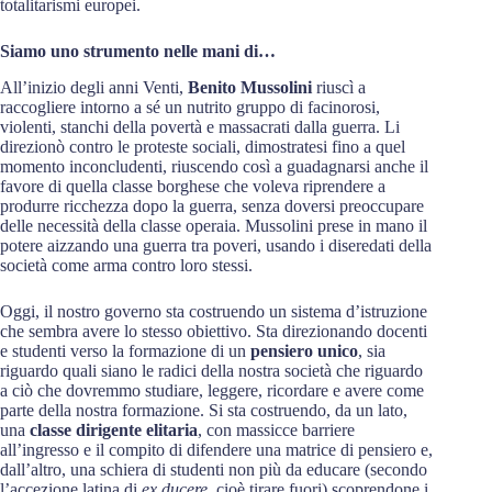
totalitarismi europei.
Siamo uno strumento nelle mani di…
All’inizio degli anni Venti,
Benito Mussolini
riuscì a
raccogliere intorno a sé un nutrito gruppo di facinorosi,
violenti, stanchi della povertà e massacrati dalla guerra. Li
direzionò contro le proteste sociali, dimostratesi fino a quel
momento inconcludenti, riuscendo così a guadagnarsi anche il
favore di quella classe borghese che voleva riprendere a
produrre ricchezza dopo la guerra, senza doversi preoccupare
delle necessità della classe operaia. Mussolini prese in mano il
potere aizzando una guerra tra poveri, usando i diseredati della
società come arma contro loro stessi.
Oggi, il nostro governo sta costruendo un sistema d’istruzione
che sembra avere lo stesso obiettivo. Sta direzionando docenti
e studenti verso la formazione di un
pensiero unico
, sia
riguardo quali siano le radici della nostra società che riguardo
a ciò che dovremmo studiare, leggere, ricordare e avere come
parte della nostra formazione. Si sta costruendo, da un lato,
una
classe dirigente elitaria
, con massicce barriere
all’ingresso e il compito di difendere una matrice di pensiero e,
dall’altro, una schiera di studenti non più da educare (secondo
l’accezione latina di
ex ducere
, cioè tirare fuori) scoprendone i