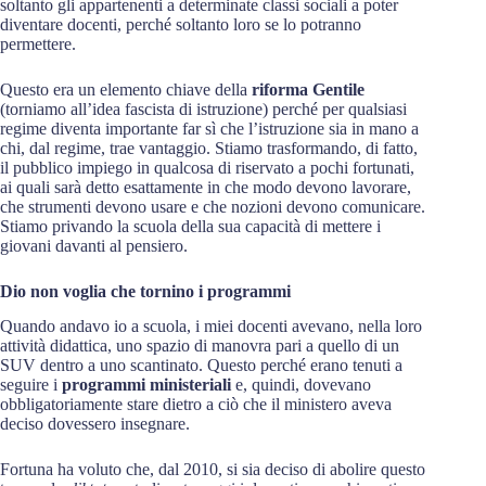
soltanto gli appartenenti a determinate classi sociali a poter
diventare docenti, perché soltanto loro se lo potranno
permettere.
Questo era un elemento chiave della
riforma Gentile
(torniamo all’idea fascista di istruzione) perché per qualsiasi
regime diventa importante far sì che l’istruzione sia in mano a
chi, dal regime, trae vantaggio. Stiamo trasformando, di fatto,
il pubblico impiego in qualcosa di riservato a pochi fortunati,
ai quali sarà detto esattamente in che modo devono lavorare,
che strumenti devono usare e che nozioni devono comunicare.
Stiamo privando la scuola della sua capacità di mettere i
giovani davanti al pensiero.
Dio non voglia che tornino i programmi
Quando andavo io a scuola, i miei docenti avevano, nella loro
attività didattica, uno spazio di manovra pari a quello di un
SUV dentro a uno scantinato. Questo perché erano tenuti a
seguire i
programmi ministeriali
e, quindi, dovevano
obbligatoriamente stare dietro a ciò che il ministero aveva
deciso dovessero insegnare.
Fortuna ha voluto che, dal 2010, si sia deciso di abolire questo