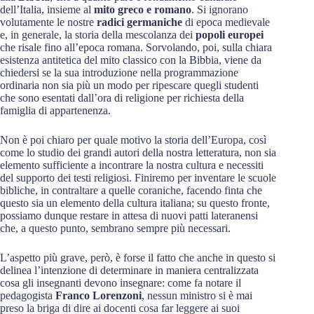
dell’Italia, insieme al
mito greco e romano
. Si ignorano
volutamente le nostre
radici germaniche
di epoca medievale
e, in generale, la storia della mescolanza dei
popoli europei
che risale fino all’epoca romana. Sorvolando, poi, sulla chiara
esistenza antitetica del mito classico con la Bibbia, viene da
chiedersi se la sua introduzione nella programmazione
ordinaria non sia più un modo per ripescare quegli studenti
che sono esentati dall’ora di religione per richiesta della
famiglia di appartenenza.
Non è poi chiaro per quale motivo la storia dell’Europa, così
come lo studio dei grandi autori della nostra letteratura, non sia
elemento sufficiente a incontrare la nostra cultura e necessiti
del supporto dei testi religiosi. Finiremo per inventare le scuole
bibliche, in contraltare a quelle coraniche, facendo finta che
questo sia un elemento della cultura italiana; su questo fronte,
possiamo dunque restare in attesa di nuovi patti lateranensi
che, a questo punto, sembrano sempre più necessari.
L’aspetto più grave, però, è forse il fatto che anche in questo si
delinea l’intenzione di determinare in maniera centralizzata
cosa gli insegnanti devono insegnare: come fa notare il
pedagogista
Franco Lorenzoni
, nessun ministro si è mai
preso la briga di dire ai docenti cosa far leggere ai suoi