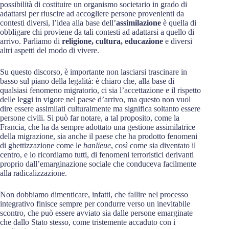
possibilità di costituire un organismo societario in grado di
adattarsi per riuscire ad accogliere persone provenienti da
contesti diversi, l’idea alla base dell’
assimilazione
è quella di
obbligare chi proviene da tali contesti ad adattarsi a quello di
arrivo. Parliamo di
religione, cultura, educazione
e diversi
altri aspetti del modo di vivere.
Su questo discorso, è importante non lasciarsi trascinare in
basso sul piano della legalità: è chiaro che, alla base di
qualsiasi fenomeno migratorio, ci sia l’accettazione e il rispetto
delle leggi in vigore nel paese d’arrivo, ma questo non vuol
dire essere assimilati culturalmente ma significa soltanto essere
persone civili. Si può far notare, a tal proposito, come la
Francia, che ha da sempre adottato una gestione assimilatrice
della migrazione, sia anche il paese che ha prodotto fenomeni
di ghettizzazione come le
banlieue
, così come sia diventato il
centro, e lo ricordiamo tutti, di fenomeni terroristici derivanti
proprio dall’emarginazione sociale che conduceva facilmente
alla radicalizzazione.
Non dobbiamo dimenticare, infatti, che fallire nel processo
integrativo finisce sempre per condurre verso un inevitabile
scontro, che può essere avviato sia dalle persone emarginate
che dallo Stato stesso, come tristemente accaduto con i