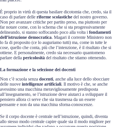
È proprio in virtù di questa basilare dicotomia che, credo, sia il
caso di parlare delle
riforme scolastiche
del nostro governo.
Non per avanzare critiche per partito preso, ma piuttosto per
far notare come, con lo schema che si sta progressivamente
delineando, si stanno soffocando poco alla volta i
fondamenti
dell’istruzione democratica
. Magari il corrente Ministero non
lo fa di proposito (ce lo auguriamo tutti) ma, come in tutte le
cose, quello che conta, più che l’intenzione, è il risultato che si
ottiene. E personalmente, credo sia necessario quantomeno
parlare della
pericolosità
del risultato che stiamo ottenendo.
La formazione e la selezione dei docenti
Non c’è scuola senza
docenti
, anche alla luce dello sbocciare
delle nuove
intelligenze artificiali
. Il motivo è che, se anche
avessimo una macchina meravigliosamente predisposta
all’insegnamento, se l’istruzione deve aiutarci a sviluppare il
pensiero allora ci serve che sia trasmessa da un essere
pensante e non da una macchina sforna-conoscenze.
Se il corpo docente è centrale nell’istruzione, quindi, diventa
allo stesso modo centrale capire quale sia il modo migliore per
assumere individui che vadano a occupare questa posizione.