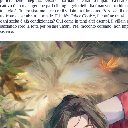
perfettamente integrato: persone “normali” che hanno imparato a usare
cattivo è un manager che parla il linguaggio dell’alta finanza e uccide 
tuttavia è l’intero
sistema
a essere il villain: in film come
Parasite
, il m
radicato da sembrare normale. E in
No Other Choice
, il confine tra vi
ogni scelta è già condizionata? Qui come in tanti altri esempi, il villa
lasciando solo la lotta per restare umani. Nel racconto coreano, non im
sistema.