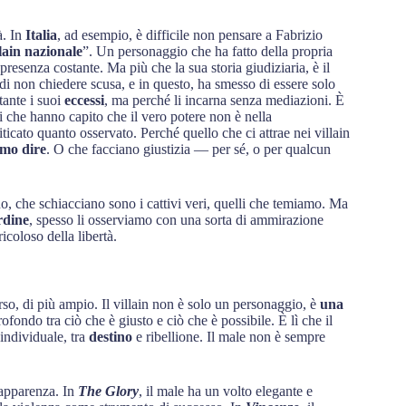
à. In
Italia
, ad esempio, è difficile non pensare a Fabrizio
llain nazionale
”. Un personaggio che ha fatto della propria
esenza costante. Ma più che la sua storia giudiziaria, è il
 di non chiedere scusa, e in questo, ha smesso di essere solo
ante i suoi
eccessi
, ma perché li incarna senza mediazioni. È
i che hanno capito che il vero potere non è nella
ticato quanto osservato. Perché quello che ci attrae nei villain
amo dire
. O che facciano giustizia — per sé, o per qualcun
ono, che schiacciano sono i cattivi veri, quelli che temiamo. Ma
rdine
, spesso li osserviamo con una sorta di ammirazione
icoloso della libertà.
erso, di più ampio. Il villain non è solo un personaggio, è
una
ofondo tra ciò che è giusto e ciò che è possibile. È lì che il
individuale, tra
destino
e ribellione. Il male non è sempre
’apparenza. In
The Glory
, il male ha un volto elegante e