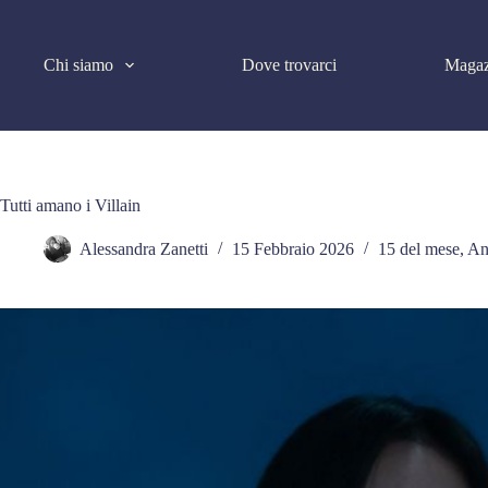
Salta
al
contenuto
Chi siamo
Dove trovarci
Magaz
Tutti amano i Villain
Alessandra Zanetti
15 Febbraio 2026
15 del mese
,
An