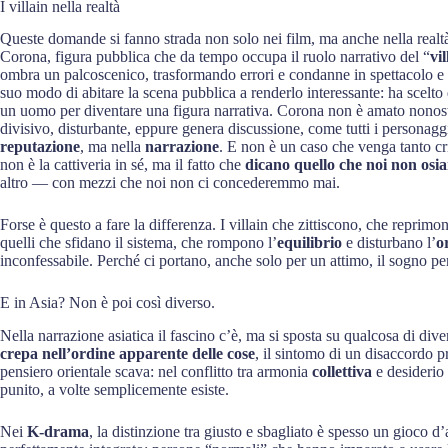
I villain nella realtà
Queste domande si fanno strada non solo nei film, ma anche nella realt
Corona, figura pubblica che da tempo occupa il ruolo narrativo del “
vi
ombra un palcoscenico, trasformando errori e condanne in spettacolo e pr
suo modo di abitare la scena pubblica a renderlo interessante: ha scelto
un uomo per diventare una figura narrativa. Corona non è amato nonost
divisivo, disturbante, eppure genera discussione, come tutti i personagg
reputazione
, ma nella
narrazione
. E non è un caso che venga tanto cri
non è la cattiveria in sé, ma il fatto che
dicano quello che noi non osi
altro — con mezzi che noi non ci concederemmo mai.
Forse è questo a fare la differenza. I villain che zittiscono, che reprim
quelli che sfidano il sistema, che rompono l’
equilibrio
e disturbano l’
o
inconfessabile. Perché ci portano, anche solo per un attimo, il sogno per
E in Asia? Non è poi così diverso.
Nella narrazione asiatica il fascino c’è, ma si sposta su qualcosa di div
crepa nell’ordine apparente delle cose
, il sintomo di un disaccordo pr
pensiero orientale scava: nel conflitto tra armonia
collettiva
e desiderio 
punito, a volte semplicemente esiste.
Nei
K‑drama
, la distinzione tra giusto e sbagliato è spesso un gioco d