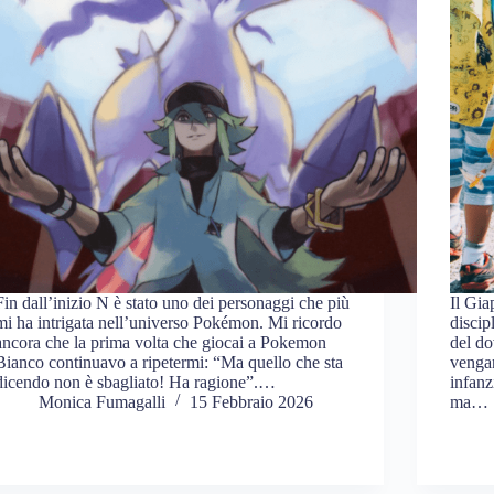
Fin dall’inizio N è stato uno dei personaggi che più
Il Gia
mi ha intrigata nell’universo Pokémon. Mi ricordo
discip
ancora che la prima volta che giocai a Pokemon
del do
Bianco continuavo a ripetermi: “Ma quello che sta
vengan
dicendo non è sbagliato! Ha ragione”.…
infanz
Monica Fumagalli
15 Febbraio 2026
ma…