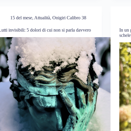
15 del mese
,
Attualità
,
Onigiri Calibro 38
Lutti invisibili: 5 dolori di cui non si parla davvero
In un 
schele