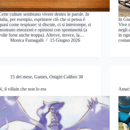
Certe culture sembrano vivere dentro le parole. In
Italia, per esempio, esprimere ciò che si pensa è
In Gia
quasi come respirare: si discute, ci si interrompe, si
Vive ne
mostrano emozioni e opinioni con spontaneità (a
negli 
volte forse anche troppa). Altrove, invece, la…
in ogn
Monica Fumagalli
15 Giugno 2026
costan
15 del mese
,
Games
,
Onigiri Calibro 38
N, il villain che non lo era
Amai: 