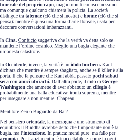
funerale del proprio capo
, magari non ti conosce nessuno
ma comunque qualcuno chiamerà la polizia. La società
distingue tra
tatemae
(ciò che si mostra) e
honne
(ciò che si
pensa): mentire è quasi una forma d’arte floreale, usata per
decorare conversazioni imbarazzanti.
In
Cina
,
Confucio
suggeriva che la verità va detta solo se
mantiene l’ordine cosmico. Meglio una bugia elegante che
un’onesta catastrofe.
In
Occidente
, invece, la verità è un
idolo burbero.
Kant
dichiara che mentire è sempre sbagliato, anche se il killer è alla
porta. Il che fa pensare che Kant abbia passato
pochi sabati
sera con amici ubriachi
. Dall’altra parte, il mito di
George
Washington
che ammette di aver abbattuto un
ciliegio
è
probabilmente una balla educativa: ironia suprema, mentire
per insegnare a non mentire. Chapeau.
Mentitore Zen o Bugiardo da Bar?
Nel pensiero
orientale
, la menzogna è uno strumento di
equilibrio: il Buddha avrebbe detto che l’importante non è la
bugia, ma l’
intenzione
. In pratica: menti pure, ma fallo per
armonia
. Per Laozi mentire è inaccettabile e, come in ogni