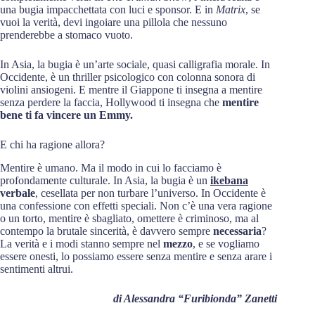
una bugia impacchettata con luci e sponsor. E in
Matrix
, se
vuoi la verità, devi ingoiare una pillola che nessuno
prenderebbe a stomaco vuoto.
In Asia, la bugia è un’arte sociale, quasi calligrafia morale. In
Occidente, è un thriller psicologico con colonna sonora di
violini ansiogeni. E mentre il Giappone ti insegna a mentire
senza perdere la faccia, Hollywood ti insegna che
mentire
bene ti fa vincere un Emmy.
E chi ha ragione allora?
Mentire è umano. Ma il modo in cui lo facciamo è
profondamente culturale. In Asia, la bugia è un
ikebana
verbale
, cesellata per non turbare l’universo. In Occidente è
una confessione con effetti speciali. Non c’è una vera ragione
o un torto, mentire è sbagliato, omettere è criminoso, ma al
contempo la brutale sincerità, è davvero sempre
necessaria
?
La verità e i modi stanno sempre nel
mezzo
, e se vogliamo
essere onesti, lo possiamo essere senza mentire e senza arare i
sentimenti altrui.
di Alessandra “Furibionda” Zanetti