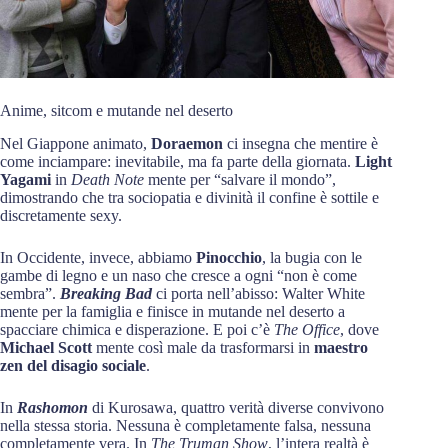
Anime, sitcom e mutande nel deserto
Nel Giappone animato,
Doraemon
ci insegna che mentire è
come inciampare: inevitabile, ma fa parte della giornata.
Light
Yagami
in
Death Note
mente per “salvare il mondo”,
dimostrando che tra sociopatia e divinità il confine è sottile e
discretamente sexy.
In Occidente, invece, abbiamo
Pinocchio
, la bugia con le
gambe di legno e un naso che cresce a ogni “non è come
sembra”.
Breaking Bad
ci porta nell’abisso: Walter White
mente per la famiglia e finisce in mutande nel deserto a
spacciare chimica e disperazione. E poi c’è
The Office
, dove
Michael Scott
mente così male da trasformarsi in
maestro
zen del disagio sociale
.
In
Rashomon
di Kurosawa, quattro verità diverse convivono
nella stessa storia. Nessuna è completamente falsa, nessuna
completamente vera. In
The Truman Show
, l’intera realtà è