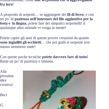
fra loro!
A proposito di serpenti… se aggiungete del
fil di ferro
, e con
un po’ di
pazienza nell’innestare del filo aggiuntivo per la
testa e la lingua
, potete fare dei simpatici serpentelli! E
qualunque altro animale vi venga in mente!
Potete capire gli anni di queste povere creazioni da quanto
sono ingialliti gli occhietti
… che poi gialli al serpente non
stanno nemmeno male!
Con queste poche tecniche
potete davvero fare di tutto!
Basta un po’ di pazienza e fantasia.
Alla
prossima
idea
creativa!
Baci
G.