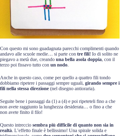
Con questo mi sono guadagnata parecchi complimenti quando
andavo alle scuole medie… si parte con
tre fili!
Io di solito ne
piegavo a metà due, creando
una bella asola doppia
, con il
terzo poi fissavo tutto con
un nodo
.
Anche in questo caso, come per quello a quattro fili tondo
dobbiamo ripetere i passaggi sempre uguali,
girando sempre i
fili nella stessa direzione
(nel disegno antioraria).
Seguite bene i passaggi da (1) a (4) e poi ripeteteli fino a che
non avete raggiunto la lunghezza desiderata… o fino a che
non avete finito il filo!
Questo intreccio
sembra più difficile di quanto non sia in
realtà
. L’effetto finale è bellissimo! Una spirale solida e
tridimensionale, come
due serpentoni che si aggrovigliano