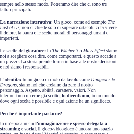
sempre nello stesso modo. Potremmo dire che ci sono tre
fattori principali:
La narrazione interattiva:
Un gioco, come ad esempio
The
Last of Us
, non ci chiede solo di superare ostacoli: ci fa vivere
il dolore, la paura e le scelte morali di personaggi umani e
imperfetti.
Le scelte del giocatore:
In
The Witcher 3
o
Mass Effect
siamo
noi a scegliere cosa dire, come comportarci, e questo accade a
un prezzo. La storia prende forma in base alle nostre decisioni
e noi siamo i responsabili.
L’identità:
In un gioco di ruolo da tavolo come
Dungeons &
Dragons
, siamo noi che creiamo da zero il nostro
personaggio. Aspetto, abilità, carattere, valori. Non
interpretiamo un eroe già scritto,
lo diventiamo
, in un mondo
dove ogni scelta è possibile e ogni azione ha un significato.
Perché è importante parlarne?
In un’epoca in cui
l’immaginazione è spesso delegata a
streaming e social
, il gioco/videogioco è ancora uno spazio