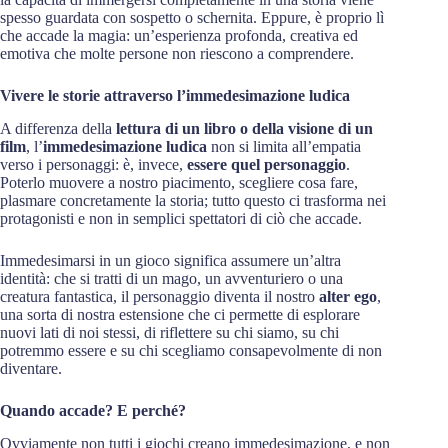
spesso guardata con sospetto o schernita. Eppure, è proprio lì
che accade la magia: un’esperienza profonda, creativa ed
emotiva che molte persone non riescono a comprendere.
Vivere le storie attraverso l’immedesimazione ludica
A differenza della
lettura di un libro o della visione di un
film
, l’
immedesimazione ludica
non si limita all’empatia
verso i personaggi: è, invece,
essere quel personaggio
.
Poterlo muovere a nostro piacimento, scegliere cosa fare,
plasmare concretamente la storia; tutto questo ci trasforma nei
protagonisti e non in semplici spettatori di ciò che accade.
Immedesimarsi in un gioco significa assumere un’altra
identità: che si tratti di un mago, un avventuriero o una
creatura fantastica, il personaggio diventa il nostro
alter ego
,
una sorta di nostra estensione che ci permette di esplorare
nuovi lati di noi stessi, di riflettere su chi siamo, su chi
potremmo essere e su chi scegliamo consapevolmente di non
diventare.
Quando accade? E perché?
Ovviamente non tutti i giochi creano immedesimazione, e non