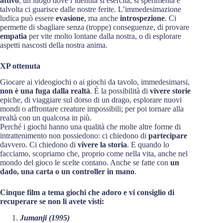
attivo
, un luogo dove l’identità si esercita, si sperimenta e
talvolta ci guarisce dalle nostre ferite. L’immedesimazione
ludica può essere
evasione
, ma anche
introspezione
. Ci
permette di sbagliare senza (troppe) conseguenze, di provare
empatia
per vite molto lontane dalla nostra, o di esplorare
aspetti nascosti della nostra anima.
XP ottenuta
Giocare ai videogiochi o ai giochi da tavolo, immedesimarsi,
non è una fuga dalla realtà
. È la possibilità di
vivere storie
epiche, di viaggiare sul dorso di un drago, esplorare nuovi
mondi o affrontare creature impossibili; per poi tornare alla
realtà con un qualcosa in più.
Perché i giochi hanno una qualità che molte altre forme di
intrattenimento non possiedono: ci chiedono di
partecipare
davvero. Ci chiedono di
vivere la storia
. E quando lo
facciamo, scopriamo che, proprio come nella vita, anche nel
mondo del gioco le scelte contano. Anche se fatte con
un
dado, una carta o un controller in mano
.
Cinque film a tema giochi che adoro e vi consiglio di
recuperare se non li avete visti:
Jumanji (1995)