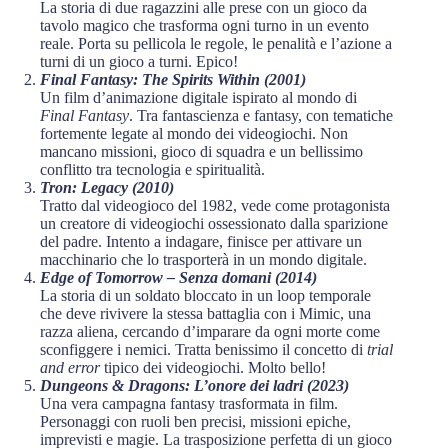
La storia di due ragazzini alle prese con un gioco da
tavolo magico che trasforma ogni turno in un evento
reale. Porta su pellicola le regole, le penalità e l’azione a
turni di un gioco a turni. Epico!
Final Fantasy: The Spirits Within (2001)
Un film d’animazione digitale ispirato al mondo di
Final Fantasy
. Tra fantascienza e fantasy, con tematiche
fortemente legate al mondo dei videogiochi. Non
mancano missioni, gioco di squadra e un bellissimo
conflitto tra tecnologia e spiritualità.
Tron: Legacy (2010)
Tratto dal videogioco del 1982, vede come protagonista
un creatore di videogiochi ossessionato dalla sparizione
del padre. Intento a indagare, finisce per attivare un
macchinario che lo trasporterà in un mondo digitale.
Edge of Tomorrow – Senza domani (2014)
La storia di un soldato bloccato in un loop temporale
che deve rivivere la stessa battaglia con i Mimic, una
razza aliena, cercando d’imparare da ogni morte come
sconfiggere i nemici. Tratta benissimo il concetto di
trial
and error
tipico dei videogiochi. Molto bello!
Dungeons & Dragons: L’onore dei ladri (2023)
Una vera campagna fantasy trasformata in film.
Personaggi con ruoli ben precisi, missioni epiche,
imprevisti e magie. La trasposizione perfetta di un gioco