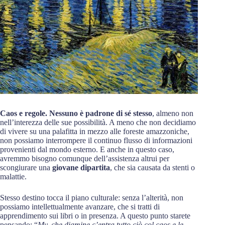
Caos e regole. Nessuno è padrone di sé stesso
, almeno non
nell’interezza delle sue possibilità. A meno che non decidiamo
di vivere su una palafitta in mezzo alle foreste amazzoniche,
non possiamo interrompere il continuo flusso di informazioni
provenienti dal mondo esterno. E anche in questo caso,
avremmo bisogno comunque dell’assistenza altrui per
scongiurare una
giovane dipartita
, che sia causata da stenti o
malattie.
Stesso destino tocca il piano culturale: senza l’alterità, non
possiamo intellettualmente avanzare, che si tratti di
apprendimento sui libri o in presenza. A questo punto starete
pensando: “
My, che diamine c’entra tutto ciò col caos e le