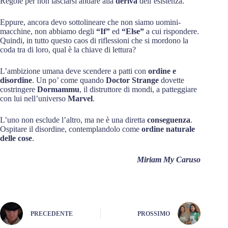
Regole per non lasciarsi andare alla
deriva
dell’esistenza.
Eppure, ancora devo sottolineare che non siamo uomini-
macchine, non abbiamo degli
“If”
ed
“Else”
a cui rispondere.
Quindi, in tutto questo caos di riflessioni che si mordono la
coda tra di loro, qual è la chiave di lettura?
L’ambizione umana deve scendere a patti con
ordine e
disordine
. Un po’ come quando
Doctor Strange
dovette
costringere
Dormammu
, il distruttore di mondi, a patteggiare
con lui nell’universo
Marvel
.
L’uno non esclude l’altro, ma ne è una diretta
conseguenza
.
Ospitare il disordine, contemplandolo come
ordine naturale
delle cose
.
Miriam My Caruso
PRECEDENTE
PROSSIMO