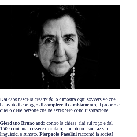
Dal caos nasce la creatività: lo dimostra ogni sovversivo che
ha avuto il coraggio di
compiere il cambiamento
, il proprio e
quello delle persone che ne avrebbero colto l’ispirazione.
Giordano Bruno
andò contro la chiesa, finì sul rogo e dal
1500 continua a essere ricordato, studiato nei suoi azzardi
linguistici e stimato.
Pierpaolo Pasolini
raccontò la società,