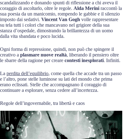
scandalizzando e donando spunti di riflessione a chi aveva il
coraggio di ascoltarlo, oltre le regole.
Alda Merini
raccontò la
sua poesia da un manicomio, rompendo le gabbie e il silenzio
imposto dai sedativi.
Vincent Van Gogh
volle rappresentare
su tela tutti i colori che mancavano nel grigiore della sua
stanza d’ospedale, dimostrando la brillantezza di un uomo
dalla vita sbandata e poco lucida.
Ogni forma di repressione, quindi, non può che spingere il
creativo a
plasmare nuove realtà
, liberando il pensiero oltre
le sbarre della ragione per creare
contesti inesplorati
. Infiniti.
La
perdita dell’equilibrio
, come quella che accade tra un passo
e l’altro, pone stelle luminose su lati del mondo che prima
erano eclissati. Stelle che accompagnano il coraggio di
continuare a esplorare, senza cedere all’incertezza.
Regole dell’ingovernabile, tra libertà e caos