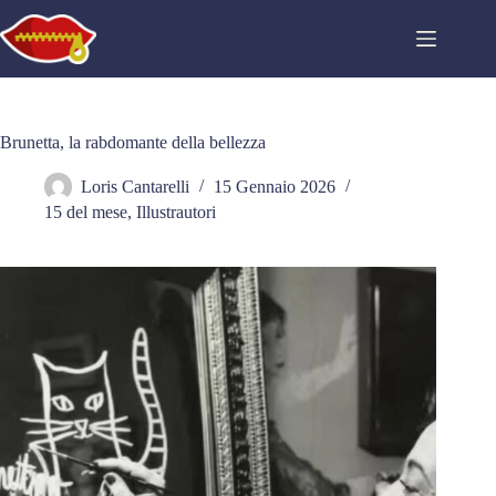
Salta
al
contenuto
Brunetta, la rabdomante della bellezza
Loris Cantarelli
15 Gennaio 2026
15 del mese
,
Illustrautori