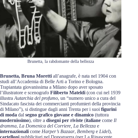
Brunetta, la rabdomante della bellezza
Brunetta, Bruna Moretti
all’anagrafe, è nata nel 1904 con
studi all’Accademia di Belle Arti a Torino e Bologna.
Trapiantata giovanissima a Milano dopo aver sposato
l’illustratore e scenografo
Filiberto Mateldi
(con cui nel 1939
illustra
Autarchia del profumo
, un “numero unico a cura del
Sindacato fascista dei commercianti profumieri della provincia
di Milano”), si distingue dagli anni Trenta per i suoi
figurini
di moda
dal
segno grafico giovane e dinamico
(tuttora
modernissimo
), oltre a
disegni per riviste
(
italiane
come
Il
dramma
,
La Domenica del Corriere, La Bellezza
e
internazionali
come
Harper’s Bazaar
,
Bemberg
e
Lidel
),
cartelloni
pubblicitari nel Dopoguerra (per La Rinascente,