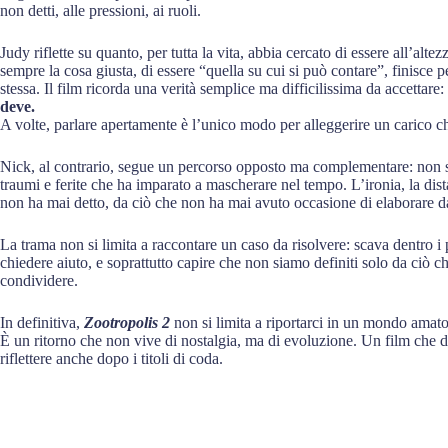
non detti, alle pressioni, ai ruoli.
Judy riflette su quanto, per tutta la vita, abbia cercato di essere all’alte
sempre la cosa giusta, di essere “quella su cui si può contare”, finisce p
stessa. Il film ricorda una verità semplice ma difficilissima da accettare:
deve.
A volte, parlare apertamente è l’unico modo per alleggerire un carico che,
Nick, al contrario, segue un percorso opposto ma complementare: non s
traumi e ferite che ha imparato a mascherare nel tempo. L’ironia, la dist
non ha mai detto, da ciò che non ha mai avuto occasione di elaborare 
La trama non si limita a raccontare un caso da risolvere: scava dentro i
chiedere aiuto, e soprattutto capire che non siamo definiti solo da ciò 
condividere.
In definitiva,
Zootropolis 2
non si limita a riportarci in un mondo amato
È un ritorno che non vive di nostalgia, ma di evoluzione. Un film che di
riflettere anche dopo i titoli di coda.