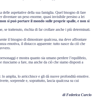
zza delle aspettative della sua famiglia. Quel bisogno di fare
er diventare un peso enorme, quasi invisibile persino a lei
non si può portare il mondo sulle proprie spalle, e non si
 se trattenuto, rischia di far crollare anche i più determinati.
ente il bisogno di dimostrare qualcosa, ma deve affrontare
anza emotiva, il distacco apparente: tutto nasce da ciò che
davvero.
 personaggi e mostra quanto sia umano perdere l’equilibrio,
che riusciamo a fare, ma anche da ciò che siamo disposti a
: lo amplia, lo arricchisce e gli dà nuove profondità emotive.
verte, sorprende e, soprattutto, lascia qualcosa su cui
di Federica Curcio