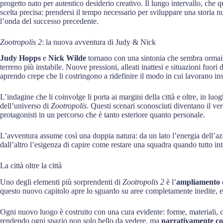
progetto nato per autentico desiderio creativo. Il lungo intervallo, che qu
scelta precisa: prendersi il tempo necessario per sviluppare una storia n
l’onda del successo precedente.
Zootropolis 2
: la nuova avventura di Judy & Nick
Judy Hopps
e
Nick Wilde
tornano con una sintonia che sembra ormai c
terreno più instabile. Nuove pressioni, alleati inattesi e situazioni fuori 
aprendo crepe che li costringono a ridefinire il modo in cui lavorano in
L’indagine che li coinvolge li porta ai margini della città e oltre, in l
dell’universo di
Zootropolis
. Questi scenari sconosciuti diventano il v
protagonisti in un percorso che è tanto esteriore quanto personale.
L’avventura assume così una doppia natura: da un lato l’energia dell’az
dall’altro l’esigenza di capire come restare una squadra quando tutto i
La città oltre la città
Uno degli elementi più sorprendenti di
Zootropolis 2
è l’
ampliamento 
questo nuovo capitolo apre lo sguardo su aree completamente inedite, e
Ogni nuovo luogo è costruito con una cura evidente: forme, materiali, c
rendendo ogni spazio non solo bello da vedere, ma
narrativamente co