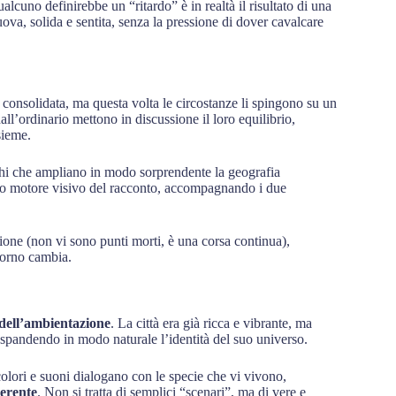
alcuno definirebbe un “ritardo” è in realtà il risultato di una
uova, solida e sentita, senza la pressione di dover cavalcare
onsolidata, ma questa volta le circostanze li spingono su un
dall’ordinario mettono in discussione il loro equilibrio,
sieme.
uoghi che ampliano in modo sorprendente la geografia
ero motore visivo del racconto, accompagnando i due
ione (non vi sono punti morti, è una corsa continua),
ntorno cambia.
dell’ambientazione
. La città era già ricca e vibrante, ma
spandendo in modo naturale l’identità del suo universo.
olori e suoni dialogano con le specie che vi vivono,
erente
. Non si tratta di semplici “scenari”, ma di vere e