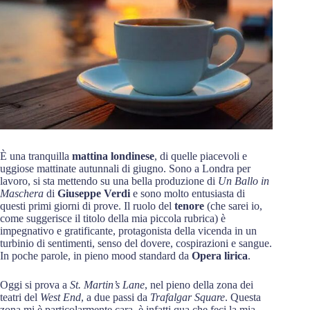
È una tranquilla
mattina londinese
, di quelle piacevoli e
uggiose mattinate autunnali di giugno. Sono a Londra per
lavoro, si sta mettendo su una bella produzione di
Un Ballo in
Maschera
di
Giuseppe Verdi
e sono molto entusiasta di
questi primi giorni di prove. Il ruolo del
tenore
(che sarei io,
come suggerisce il titolo della mia piccola rubrica) è
impegnativo e gratificante, protagonista della vicenda in un
turbinio di sentimenti, senso del dovere, cospirazioni e sangue.
In poche parole, in pieno mood standard da
Opera lirica
.
Oggi si prova a
St. Martin’s Lane
, nel pieno della zona dei
teatri del
West End
, a due passi da
Trafalgar Square
. Questa
zona mi è particolarmente cara, è infatti qua che feci la mia