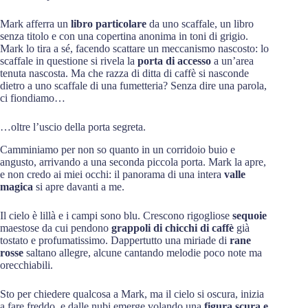
Mark afferra un
libro particolare
da uno scaffale, un libro
senza titolo e con una copertina anonima in toni di grigio.
Mark lo tira a sé, facendo scattare un meccanismo nascosto: lo
scaffale in questione si rivela la
porta di accesso
a un’area
tenuta nascosta. Ma che razza di ditta di caffè si nasconde
dietro a uno scaffale di una fumetteria? Senza dire una parola,
ci fiondiamo…
…oltre l’uscio della porta segreta.
Camminiamo per non so quanto in un corridoio buio e
angusto, arrivando a una seconda piccola porta. Mark la apre,
e non credo ai miei occhi: il panorama di una intera
valle
magica
si apre davanti a me.
Il cielo è lillà e i campi sono blu. Crescono rigogliose
sequoie
maestose da cui pendono
grappoli di chicchi di caffè
già
tostato e profumatissimo. Dappertutto una miriade di
rane
rosse
saltano allegre, alcune cantando melodie poco note ma
orecchiabili.
Sto per chiedere qualcosa a Mark, ma il cielo si oscura, inizia
a fare freddo, e dalle nubi emerge volando una
figura scura e