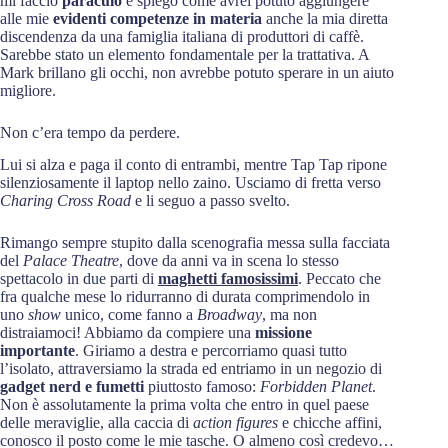
mi faccio
paraculo
e spiego come avrei potuto aggiungere
alle mie
evidenti competenze in materia
anche la mia diretta
discendenza da una famiglia italiana di produttori di caffè.
Sarebbe stato un elemento fondamentale per la trattativa. A
Mark brillano gli occhi, non avrebbe potuto sperare in un aiuto
migliore.
Non c’era tempo da perdere.
Lui si alza e paga il conto di entrambi, mentre Tap Tap ripone
silenziosamente il laptop nello zaino. Usciamo di fretta verso
Charing Cross Road
e li seguo a passo svelto.
Rimango sempre stupito dalla scenografia messa sulla facciata
del
Palace Theatre
, dove da anni va in scena lo stesso
spettacolo in due parti di
maghetti famosissimi
. Peccato che
fra qualche mese lo ridurranno di durata comprimendolo in
uno
show
unico, come fanno a
Broadway
, ma non
distraiamoci! Abbiamo da compiere una
missione
importante
. Giriamo a destra e percorriamo quasi tutto
l’isolato, attraversiamo la strada ed entriamo in un negozio di
gadget nerd e fumetti
piuttosto famoso:
Forbidden Planet
.
Non è assolutamente la prima volta che entro in quel paese
delle meraviglie, alla caccia di
action figures
e chicche affini,
conosco il posto come le mie tasche. O almeno così credevo…