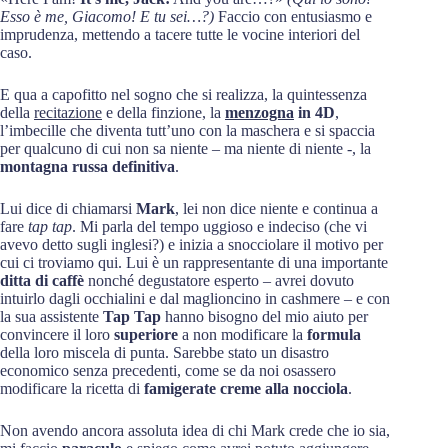
Esso è me, Giacomo! E tu sei…?)
Faccio con entusiasmo e
imprudenza, mettendo a tacere tutte le vocine interiori del
caso.
E qua a capofitto nel sogno che si realizza, la quintessenza
della
recitazione
e della finzione, la
menzogna
in 4D
,
l’imbecille che diventa tutt’uno con la maschera e si spaccia
per qualcuno di cui non sa niente – ma niente di niente -, la
montagna russa definitiva
.
Lui dice di chiamarsi
Mark
, lei non dice niente e continua a
fare
tap tap
. Mi parla del tempo uggioso e indeciso (che vi
avevo detto sugli inglesi?) e inizia a snocciolare il motivo per
cui ci troviamo qui. Lui è un rappresentante di una importante
ditta di caffè
nonché degustatore esperto – avrei dovuto
intuirlo dagli occhialini e dal maglioncino in cashmere – e con
la sua assistente
Tap Tap
hanno bisogno del mio aiuto per
convincere il loro
superiore
a non modificare la
formula
della loro miscela di punta. Sarebbe stato un disastro
economico senza precedenti, come se da noi osassero
modificare la ricetta di
famigerate creme alla nocciola
.
Non avendo ancora assoluta idea di chi Mark crede che io sia,