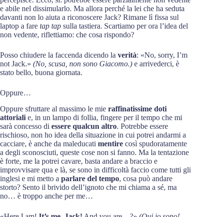
e abile nel dissimularlo. Ma allora perché la lei che ha seduta
davanti non lo aiuta a riconoscere Jack? Rimane lì fissa sul
laptop a fare
tap tap
sulla tastiera. Scartiamo per ora l’idea del
non vedente, riflettiamo: che cosa rispondo?
Posso chiudere la faccenda dicendo la
verità
: «No, sorry, I’m
not Jack.»
(No, scusa, non sono Giacomo.)
e arrivederci, è
stato bello, buona giornata.
Oppure…
Oppure sfruttare al massimo le mie
raffinatissime doti
attoriali
e, in un lampo di follia, fingere per il tempo che mi
sarà concesso di
essere qualcun altro
. Potrebbe essere
rischioso, non ho idea della situazione in cui potrei andarmi a
cacciare, è anche da maleducati
mentire
così spudoratamente
a degli sconosciuti, queste cose non si fanno. Ma la tentazione
è forte, me la potrei cavare, basta andare a braccio e
improvvisare qua e là, se sono in difficoltà faccio come tutti gli
inglesi e mi metto a
parlare del tempo
, cosa può andare
storto? Sento il brivido dell’ignoto che mi chiama a sé, ma
no… è troppo anche per me…
«Here I am!
It’s me, Jack!
And you are…?»
(Qui io sono!