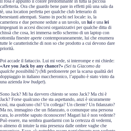
Il rosa è appunto il colore predominante in tutta la piccola
caffetteria. Ora che guardo bene pare in effetti più una sala da
tè, una location perfetta per qualche club letterario di
benestanti attempati. Siamo in pochi nel locale: io, la
cameriera e due persone sedute a un tavolo, un
lui
e una
lei
impegnati in accesi discorsi organizzativi per qualche ditta di
chissà che cosa, lei immersa nello schermo di un laptop con
ottomila finestre aperte contemporaneamente, lui che enumera
tutte le caratteristiche di non so che prodotto a cui devono dare
priorità.
Poi accade il fattaccio. Lui mi vede, si interrompe e mi chiede:
«Are you Jack by any chance?»
(Sei tu Giacomo da
qualche possibilità?)
(Mi perdonerete per la scarsa qualità del
doppiaggio in italiano maccheronico, l’appalto è stato vinto da
una azienda
low budget
).
Sono Jack? Mi ha davvero chiesto se sono Jack? Ma chi è
Jack? Forse qualcuno che sta aspettando, anzi è sicuramente
così, ma qualcuno chi? Un collega? Un cliente? Un fidanzato?
Ma no, immagino che un fidanzato, o comunque una persona
cara, lo avrebbe saputo riconoscere! Magari lui è non vedente?
Può essere, ma sembra guardarmi con la certezza di vedermi,
o almeno di intuire la mia presenza dalle ombre vaghe che
percepisce. Ecco, sì: potrebbe essere parzialmente non vedente