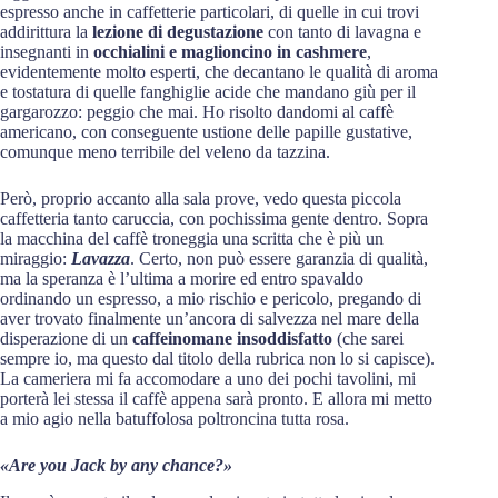
espresso anche in caffetterie particolari, di quelle in cui trovi
addirittura la
lezione di degustazione
con tanto di lavagna e
insegnanti in
occhialini e maglioncino in cashmere
,
evidentemente molto esperti, che decantano le qualità di aroma
e tostatura di quelle fanghiglie acide che mandano giù per il
gargarozzo: peggio che mai. Ho risolto dandomi al caffè
americano, con conseguente ustione delle papille gustative,
comunque meno terribile del veleno da tazzina.
Però, proprio accanto alla sala prove, vedo questa piccola
caffetteria tanto caruccia, con pochissima gente dentro. Sopra
la macchina del caffè troneggia una scritta che è più un
miraggio:
Lavazza
. Certo, non può essere garanzia di qualità,
ma la speranza è l’ultima a morire ed entro spavaldo
ordinando un espresso, a mio rischio e pericolo, pregando di
aver trovato finalmente un’ancora di salvezza nel mare della
disperazione di un
caffeinomane insoddisfatto
(che sarei
sempre io, ma questo dal titolo della rubrica non lo si capisce).
La cameriera mi fa accomodare a uno dei pochi tavolini, mi
porterà lei stessa il caffè appena sarà pronto. E allora mi metto
a mio agio nella batuffolosa poltroncina tutta rosa.
«Are you Jack by any chance?»