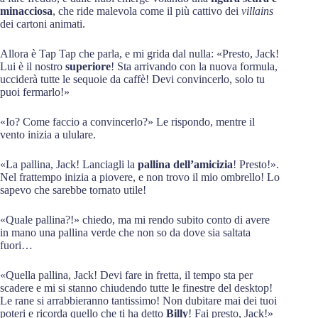
minacciosa
, che ride malevola come il più cattivo dei
villains
dei cartoni animati.
Allora è Tap Tap che parla, e mi grida dal nulla: «Presto, Jack!
Lui è il nostro
superiore
! Sta arrivando con la nuova formula,
ucciderà tutte le sequoie da caffè! Devi convincerlo, solo tu
puoi fermarlo!»
«Io? Come faccio a convincerlo?» Le rispondo, mentre il
vento inizia a ululare.
«La pallina, Jack! Lanciagli la
pallina dell’amicizia
! Presto!».
Nel frattempo inizia a piovere, e non trovo il mio ombrello! Lo
sapevo che sarebbe tornato utile!
«Quale pallina?!» chiedo, ma mi rendo subito conto di avere
in mano una pallina verde che non so da dove sia saltata
fuori…
«Quella pallina, Jack! Devi fare in fretta, il tempo sta per
scadere e mi si stanno chiudendo tutte le finestre del desktop!
Le rane si arrabbieranno tantissimo! Non dubitare mai dei tuoi
poteri e ricorda quello che ti ha detto
Billy
! Fai presto, Jack!»