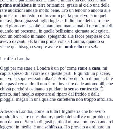
prima audizione
in terra britannica, grazie al cielo una delle
rare audizioni andate molto bene. Ero un tenorino ancora alle
prime armi, incredulo di trovarmi per la prima volta in quel
meraviglioso guazzabuglio inglese. Il direttore del teatro che
quel giorno mi ascoltò cantare non manca mai di ricordarmi di
quando mi presentai, in quella bellissima giornata soleggiata,
con un ombrello in mano, spiegando alle facce perplesse che
avevo davanti: «È la mia prima volta a Londra, quando si
viene qua bisogna sempre avere un
ombrello
con sé!».
Il caffè a Londra
Oggi per me stare a Londra è un po’ come
stare a casa
, mi
capita spesso di lavorare da queste parti. È quindi un piacere,
una volta sopravvissuto alla
Central line
dell’ora di punta, fare
due passi cercando di non farmi investire dalle automobili, che
chissà perché si ostinano a guidare in
senso contrario
. È
presto, sarà meglio aspettare al riparo dal freddo e dalla
pioggia, magari in una qualche caffetteria non troppo affollata.
Adesso, a Londra, come in tutta l’Inghilterra che ho avuto
modo di visitare ed esplorare, quello del
caffè
è un problema
non da poco. Sarò io di gusti particolari, ma non posso andarci
leggero: in media, è una
schifezza
. Ho provato a ordinare un