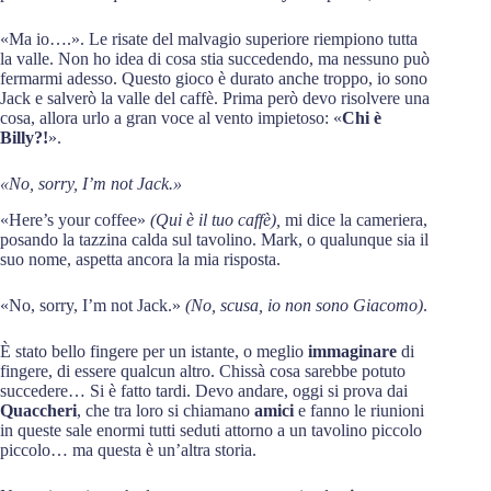
«Ma io….». Le risate del malvagio superiore riempiono tutta
la valle. Non ho idea di cosa stia succedendo, ma nessuno può
fermarmi adesso. Questo gioco è durato anche troppo, io sono
Jack e salverò la valle del caffè. Prima però devo risolvere una
cosa, allora urlo a gran voce al vento impietoso: «
Chi è
Billy?!
».
«No, sorry, I’m not Jack.»
«Here’s your coffee»
(Qui è il tuo caffè),
mi dice la cameriera,
posando la tazzina calda sul tavolino. Mark, o qualunque sia il
suo nome, aspetta ancora la mia risposta.
«No, sorry, I’m not Jack.»
(No, scusa, io non sono Giacomo)
.
È stato bello fingere per un istante, o meglio
immaginare
di
fingere, di essere qualcun altro. Chissà cosa sarebbe potuto
succedere… Si è fatto tardi. Devo andare, oggi si prova dai
Quaccheri
, che tra loro si chiamano
amici
e fanno le riunioni
in queste sale enormi tutti seduti attorno a un tavolino piccolo
piccolo… ma questa è un’altra storia.