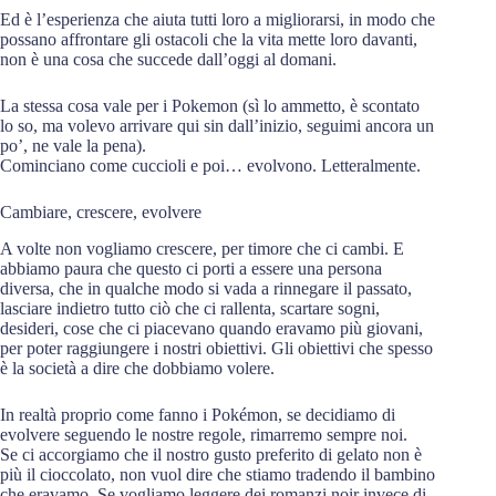
Ed è l’esperienza che aiuta tutti loro a migliorarsi, in modo che
possano affrontare gli ostacoli che la vita mette loro davanti,
non è una cosa che succede dall’oggi al domani.
La stessa cosa vale per i Pokemon (sì lo ammetto, è scontato
lo so, ma volevo arrivare qui sin dall’inizio, seguimi ancora un
po’, ne vale la pena).
Cominciano come cuccioli e poi… evolvono. Letteralmente.
Cambiare, crescere, evolvere
A volte non vogliamo crescere, per timore che ci cambi. E
abbiamo paura che questo ci porti a essere una persona
diversa, che in qualche modo si vada a rinnegare il passato,
lasciare indietro tutto ciò che ci rallenta, scartare sogni,
desideri, cose che ci piacevano quando eravamo più giovani,
per poter raggiungere i nostri obiettivi. Gli obiettivi che spesso
è la società a dire che dobbiamo volere.
In realtà proprio come fanno i Pokémon, se decidiamo di
evolvere seguendo le nostre regole, rimarremo sempre noi.
Se ci accorgiamo che il nostro gusto preferito di gelato non è
più il cioccolato, non vuol dire che stiamo tradendo il bambino
che eravamo. Se vogliamo leggere dei romanzi noir invece di