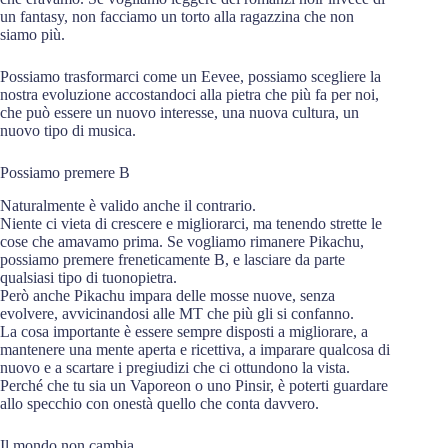
un fantasy, non facciamo un torto alla ragazzina che non
siamo più.
Possiamo trasformarci come un Eevee, possiamo scegliere la
nostra evoluzione accostandoci alla pietra che più fa per noi,
che può essere un nuovo interesse, una nuova cultura, un
nuovo tipo di musica.
Possiamo premere B
Naturalmente è valido anche il contrario.
Niente ci vieta di crescere e migliorarci, ma tenendo strette le
cose che amavamo prima. Se vogliamo rimanere Pikachu,
possiamo premere freneticamente B, e lasciare da parte
qualsiasi tipo di tuonopietra.
Però anche Pikachu impara delle mosse nuove, senza
evolvere, avvicinandosi alle MT che più gli si confanno.
La cosa importante è essere sempre disposti a migliorare, a
mantenere una mente aperta e ricettiva, a imparare qualcosa di
nuovo e a scartare i pregiudizi che ci ottundono la vista.
Perché che tu sia un Vaporeon o uno Pinsir, è poterti guardare
allo specchio con onestà quello che conta davvero.
Il mondo non cambia