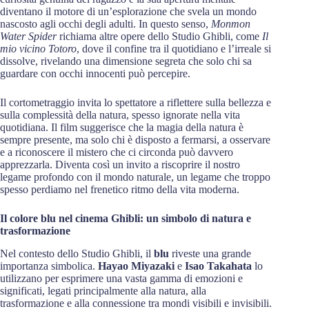
diventano il motore di un’esplorazione che svela un mondo
nascosto agli occhi degli adulti. In questo senso,
Monmon
Water Spider
richiama altre opere dello Studio Ghibli, come
Il
mio vicino Totoro
, dove il confine tra il quotidiano e l’irreale si
dissolve, rivelando una dimensione segreta che solo chi sa
guardare con occhi innocenti può percepire.
Il cortometraggio invita lo spettatore a riflettere sulla bellezza e
sulla complessità della natura, spesso ignorate nella vita
quotidiana. Il film suggerisce che la magia della natura è
sempre presente, ma solo chi è disposto a fermarsi, a osservare
e a riconoscere il mistero che ci circonda può davvero
apprezzarla. Diventa così un invito a riscoprire il nostro
legame profondo con il mondo naturale, un legame che troppo
spesso perdiamo nel frenetico ritmo della vita moderna.
Il colore blu nel cinema Ghibli: un simbolo di natura e
trasformazione
Nel contesto dello Studio Ghibli, il
blu
riveste una grande
importanza simbolica.
Hayao Miyazaki
e
Isao Takahata
lo
utilizzano per esprimere una vasta gamma di emozioni e
significati, legati principalmente alla natura, alla
trasformazione e alla connessione tra mondi visibili e invisibili.