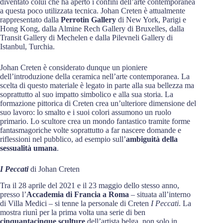
diventato colui che ha aperto i confini dell’arte contemporanea
a questa poco utilizzata tecnica. Johan Creten è attualmente
rappresentato dalla
Perrotin Gallery
di New York, Parigi e
Hong Kong, dalla Almine Rech Gallery di Bruxelles, dalla
Transit Gallery di Mechelen e dalla Pilevneli Gallery di
Istanbul, Turchia.
Johan Creten è considerato dunque un pioniere
dell’introduzione della ceramica nell’arte contemporanea. La
scelta di questo materiale è legato in parte alla sua bellezza ma
soprattutto al suo impatto simbolico e alla sua storia. La
formazione pittorica di Creten crea un’ulteriore dimensione del
suo lavoro: lo smalto e i suoi colori assumono un ruolo
primario. Lo scultore crea un mondo fantastico tramite forme
fantasmagoriche volte soprattutto a far nascere domande e
riflessioni nel pubblico, ad esempio sull’
ambiguità della
sessualità umana
.
I Peccati
di Johan Creten
Tra il 28 aprile del 2021 e il 23 maggio dello stesso anno,
presso l’
Accademia di Francia a Roma
– situata all’interno
di Villa Medici – si tenne la personale di Creten
I Peccati
. La
mostra riunì per la prima volta una serie di ben
cinquantacinque sculture
dell’artista belga, non solo in