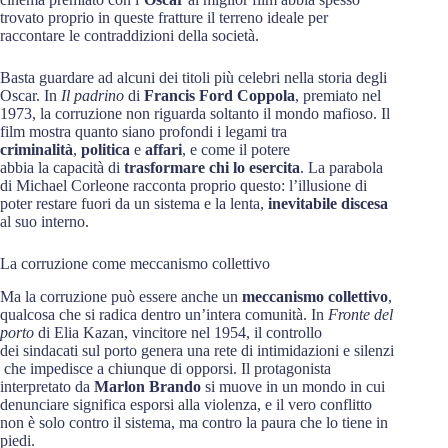
trovato proprio in queste fratture il terreno ideale per
raccontare le contraddizioni della società.
Basta guardare ad alcuni dei titoli più celebri nella storia degli
Oscar. In
Il
padrino
di
Francis Ford Coppola
, premiato nel
1973, la corruzione non riguarda soltanto il mondo mafioso. Il
film mostra quanto siano profondi i legami tra
criminalità
,
politica
e
affari
, e come il potere
abbia la capacità di
trasformare
chi
lo
esercita
. La parabola
di Michael Corleone racconta proprio questo: l’illusione di
poter restare fuori da un sistema e la lenta,
inevitabile
discesa
al suo interno.
La corruzione come meccanismo collettivo
Ma la corruzione può essere anche un
meccanismo collettivo
,
qualcosa che si radica dentro un’intera comunità. In
Fronte del
porto
di Elia Kazan, vincitore nel 1954, il controllo
dei sindacati sul porto genera una rete di intimidazioni e silenzi
che impedisce a chiunque di opporsi. Il protagonista
interpretato da
Marlon Brando
si muove in un mondo in cui
denunciare significa esporsi alla violenza, e il vero conflitto
non è solo contro il sistema, ma contro la paura che lo tiene in
piedi.