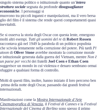
singolo sistema politico o istituzionale quanto un’
intera
struttura sociale
segnata da profonde
disuguaglianze
economiche
. I personaggi si
muovono tra piccoli inganni e manipolazioni, ma il vero bersa
glio del film è il sistema che rende questi comportamenti quasi
inevitabili.
Se si osserva la storia degli Oscar con questa lente, emergono
molti altri esempi.
Tutti gli uomini del re
di
Robert Rossen
raccontava già nel 1949 la parabola di un politico populista
che scivola lentamente nella corruzione del potere. Più tardi
Pl
atoon
di
Oliver Stone
avrebbe mostrato la corruzione morale
e istituzionale generata dalla guerra del Vietnam, mentre
Non è
un paese per vecchi
dei fratelli
Joel Coen e Ethan Coen
suggerisce un mondo in cui violenza e denaro sembrano ormai
sfuggire a qualsiasi forma di controllo.
Molti di questi film, inoltre, hanno iniziato il loro percorso ben
prima della notte degli Oscar, passando dai grandi festival
internazionali.
Manifestazioni come la
Mostra Internazionale d’Arte
Cinematografica di Venezia
, il
Festival di Cannes
e la
Festival
Internazionale del Cinema di Berlino
sono spesso il primo