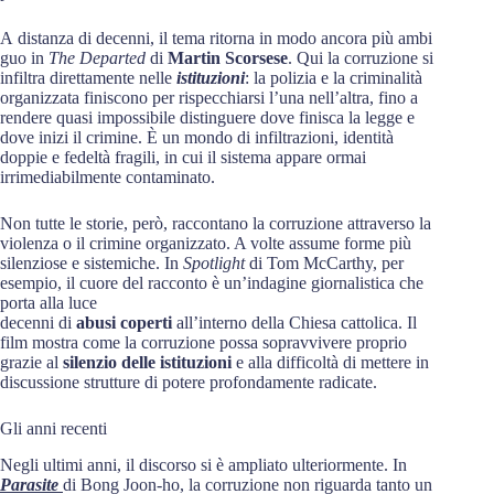
A distanza di decenni, il tema ritorna in modo ancora più ambi
guo in
The
Departed
di
Martin Scorsese
. Qui la corruzione si
infiltra direttamente nelle
istituzioni
: la polizia e la criminalità
organizzata finiscono per rispecchiarsi l’una nell’altra, fino a
rendere quasi impossibile distinguere dove finisca la legge e
dove inizi il crimine. È un mondo di infiltrazioni, identità
doppie e fedeltà fragili, in cui il sistema appare ormai
irrimediabilmente contaminato.
Non tutte le storie, però, raccontano la corruzione attraverso la
violenza o il crimine organizzato. A volte assume forme più
silenziose e sistemiche. In
Spotlight
di Tom McCarthy, per
esempio, il cuore del racconto è un’indagine giornalistica che
porta alla luce
decenni di
abusi
coperti
all’interno della Chiesa cattolica. Il
film mostra come la corruzione possa sopravvivere proprio
grazie al
silenzio
delle
istituzioni
e alla difficoltà di mettere in
discussione strutture di potere profondamente radicate.
Gli anni recenti
Negli ultimi anni, il discorso si è ampliato ulteriormente. In
Parasite
di Bong Joon-ho, la corruzione non riguarda tanto un