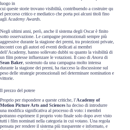
luogo in
cui queste storie trovano visibilità, contribuendo a costruire qu
el percorso critico e mediatico che porta poi alcuni titoli fino
agli
Academy Awards
.
Negli ultimi anni, però, anche il sistema degli Oscar è finito
sotto osservazione. Le campagne promozionali sempre più
aggressive durante la stagione dei premi, tra proiezioni private,
incontri con gli autori ed eventi dedicati ai membri
dell’Academy, hanno sollevato dubbi su quanto la visibilità di
un film potesse influenzare le votazioni. Il caso di
Anora
di
Sean Baker
, sostenuto da una campagna molto intensa
durante la stagione dei premi, ha riacceso la discussione sul
peso delle strategie promozionali nel determinare nomination e
vittorie.
Il prezzo del potere
Proprio per rispondere a queste critiche, l’
Academy of
Motion Picture Arts and Sciences
ha deciso di introdurre
una modifica significativa al processo di voto: i membri
potranno esprimere il proprio voto finale solo dopo aver visto
tutti i film nominati nella categoria in cui votano. Una regola
pensata per rendere il sistema più trasparente e informato, e