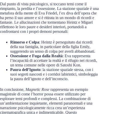
Dal punto di vista psicologico, si toccano temi come il
rimpianto, la perdita e l’ossessione. La stazione spaziale è una
metafora della mente di Eva Friedel, l’ex diva dell’opera che
ha perso il suo amore e si è ritirata in un mondo di ricordi e
fantasie. Le allucinazioni che tormentano Heintz e Miguel
riflettono le loro paure e desideri interiori, portandoli a
confrontarsi con i propri demoni personali:
Rimorso e Colpa
: Heintz è perseguitato dai ricordi
della sua famiglia, in particolare della figlia Emily,
suggerendo un senso di colpa per averli abbandonati.
Ossessione e Fuga dalla Realtà
: Eva rappresenta
l’incapacità di accettare la realtà e il rifugio nei ricordi,
un tema comune nelle opere di Satoshi Kon.
Paura dell’Ignoto
: la stazione spaziale stessa, con i
suoi segreti nascosti e i corridoi labirintici, simboleggia
la paura dell’ignoto e dell’inconscio.
In conclusione,
Magnetic Rose
rappresenta un esempio
magistrale di come l’horror possa essere utilizzato per
esplorare temi profondi e complessi. La combinazione di
un’ambientazione inquietante, elementi paranormali e una
narrazione psicologicamente ricca crea un’esperienza
cinematografica unica e indimenticabile. Questo