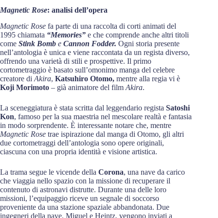
Magnetic Rose
: analisi dell’opera
Magnetic Rose
fa parte di una raccolta di corti animati del
1995 chiamata
“Memories”
e che comprende anche altri titoli
come
Stink Bomb
e
Cannon Fodder.
Ogni storia presente
nell’antologia è unica e viene raccontata da un regista diverso,
offrendo una varietà di stili e prospettive. Il primo
cortometraggio è basato sull’omonimo manga del celebre
creatore di
Akira
,
Katsuhiro Otomo,
mentre alla regia vi è
Koji Morimoto
– già animatore del film
Akira
.
La sceneggiatura è stata scritta dal leggendario regista
Satoshi
Kon
, famoso per la sua maestria nel mescolare realtà e fantasia
in modo sorprendente. È interessante notare che, mentre
Magnetic Rose
trae ispirazione dal manga di Otomo, gli altri
due cortometraggi dell’antologia sono opere originali,
ciascuna con una propria identità e visione artistica.
La trama segue le vicende della
Corona
, una nave da carico
che viaggia nello spazio con la missione di recuperare il
contenuto di astronavi distrutte. Durante una delle loro
missioni, l’equipaggio riceve un segnale di soccorso
proveniente da una stazione spaziale abbandonata. Due
ingegneri della nave, Miguel e Heintz, vengono inviati a