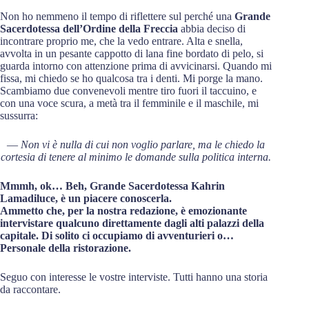
Non ho nemmeno il tempo di riflettere sul perché una
Grande
Sacerdotessa dell’Ordine della Freccia
abbia deciso di
incontrare proprio me, che la vedo entrare. Alta e snella,
avvolta in un pesante cappotto di lana fine bordato di pelo, si
guarda intorno con attenzione prima di avvicinarsi. Quando mi
fissa, mi chiedo se ho qualcosa tra i denti. Mi porge la mano.
Scambiamo due convenevoli mentre tiro fuori il taccuino, e
con una voce scura, a metà tra il femminile e il maschile, mi
sussurra:
—
Non vi è nulla di cui non voglio parlare, ma le chiedo la
cortesia di tenere al minimo le domande sulla politica interna.
Mmmh, ok… Beh, Grande Sacerdotessa Kahrin
Lamadiluce, è un piacere conoscerla.
Ammetto che, per la nostra redazione, è emozionante
intervistare qualcuno direttamente dagli alti palazzi della
capitale. Di solito ci occupiamo di avventurieri o…
Personale della ristorazione.
Seguo con interesse le vostre interviste. Tutti hanno una storia
da raccontare.