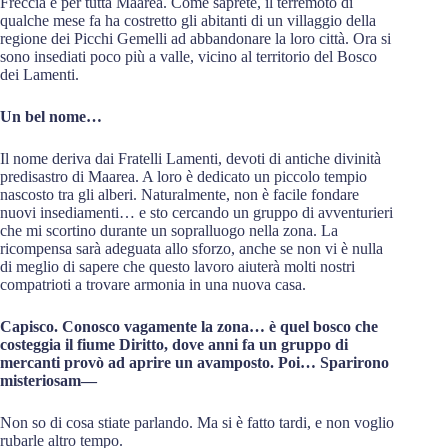
Freccia e per tutta Maarea. Come saprete, il terremoto di
qualche mese fa ha costretto gli abitanti di un villaggio della
regione dei Picchi Gemelli ad abbandonare la loro città. Ora si
sono insediati poco più a valle, vicino al territorio del Bosco
dei Lamenti.
Un bel nome…
Il nome deriva dai Fratelli Lamenti, devoti di antiche divinità
predisastro di Maarea. A loro è dedicato un piccolo tempio
nascosto tra gli alberi. Naturalmente, non è facile fondare
nuovi insediamenti… e sto cercando un gruppo di avventurieri
che mi scortino durante un sopralluogo nella zona. La
ricompensa sarà adeguata allo sforzo, anche se non vi è nulla
di meglio di sapere che questo lavoro aiuterà molti nostri
compatrioti a trovare armonia in una nuova casa.
Capisco. Conosco vagamente la zona… è quel bosco che
costeggia il fiume Diritto, dove anni fa un gruppo di
mercanti provò ad aprire un avamposto. Poi… Sparirono
misteriosam—
Non so di cosa stiate parlando. Ma si è fatto tardi, e non voglio
rubarle altro tempo.