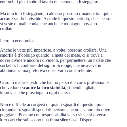
entrambi i piedi sotto il tavolo del cenone, a festeggiare.
Ma non tutti festeggiano, o almeno possono rimanere tranquilli
accarezzando il vischio. Accade in questo periodo, che spesso
si veste di malinconia, che anche le montagne possano
crollare.
Il crollo economico
Anche le vette più imperiose, a volte, possono crollare. Una
smorfia è d’obbligo quando, a metà del mese, ci si trova a
dover dividere ancora i dividenti, per permettersi un natale che
sia bello. Il contrario del signor Scrooge, che ne aveva in
abbondanza ma preferiva conservarli come reliquie.
Ci sono madri e padri che hanno perso il lavoro, professionisti
che vedono
svanire la loro stabilità
, stipendi tagliati,
imprevisti che prosciugano ogni risorsa.
Non è difficile accorgersi di quanti sguardi di questo tipo ci
circondano: sguardi spenti di persone che non sanno più dove
poggiarsi. Persone con responsabilità verso sé stessi o verso i
loro cari che subiscono una frana silenziosa. Disperata.