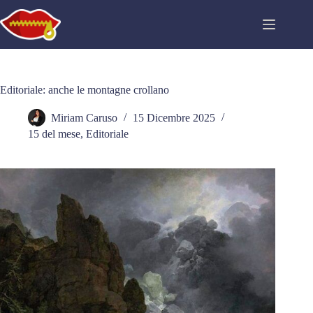
Salta
al
contenuto
Editoriale: anche le montagne crollano
Miriam Caruso
15 Dicembre 2025
15 del mese
,
Editoriale