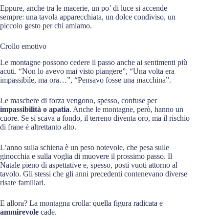
Eppure, anche tra le macerie, un po’ di luce si accende
sempre: una tavola apparecchiata, un dolce condiviso, un
piccolo gesto per chi amiamo.
Crollo emotivo
Le montagne possono cedere il passo anche ai sentimenti più
acuti. “Non lo avevo mai visto piangere”, “Una volta era
impassibile, ma ora…”, “Pensavo fosse una macchina”.
Le maschere di forza vengono, spesso, confuse per
impassibilità o apatia
. Anche le montagne, però, hanno un
cuore. Se si scava a fondo, il terreno diventa oro, ma il rischio
di frane è altrettanto alto.
L’anno sulla schiena è un peso notevole, che pesa sulle
ginocchia e sulla voglia di muovere il prossimo passo. Il
Natale pieno di aspettative e, spesso, posti vuoti attorno al
tavolo. Gli stessi che gli anni precedenti contenevano diverse
risate familiari.
E allora? La montagna crolla: quella figura radicata e
ammirevole
cade.