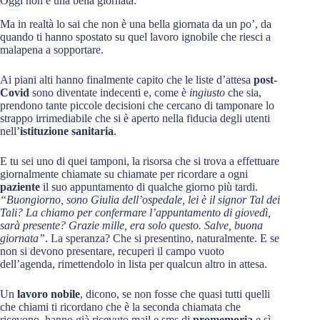
Oggi non è una bella giornata.
Ma in realtà lo sai che non è una bella giornata da un po’, da
quando ti hanno spostato su quel lavoro ignobile che riesci a
malapena a sopportare.
Ai piani alti hanno finalmente capito che le liste d’attesa
post-
Covid
sono diventate indecenti e, come è
ingiusto
che sia,
prendono tante piccole decisioni che cercano di tamponare lo
strappo irrimediabile che si è aperto nella fiducia degli utenti
nell’
istituzione sanitaria
.
E tu sei uno di quei tamponi, la risorsa che si trova a effettuare
giornalmente chiamate su chiamate per ricordare a ogni
paziente
il suo appuntamento di qualche giorno più tardi.
“Buongiorno, sono Giulia dell’ospedale, lei è il signor Tal dei
Tali? La chiamo per confermare l’appuntamento di giovedì,
sarà presente? Grazie mille, era solo questo. Salve, buona
giornata”
. La speranza? Che si presentino, naturalmente. E se
non si devono presentare, recuperi il campo vuoto
dell’agenda, rimettendolo in lista per qualcun altro in attesa.
Un
lavoro nobile
, dicono, se non fosse che quasi tutti quelli
che chiami ti ricordano che è la seconda chiamata che
ricevono, hanno già ricevuto mail e sms di
promemoria
e sì,