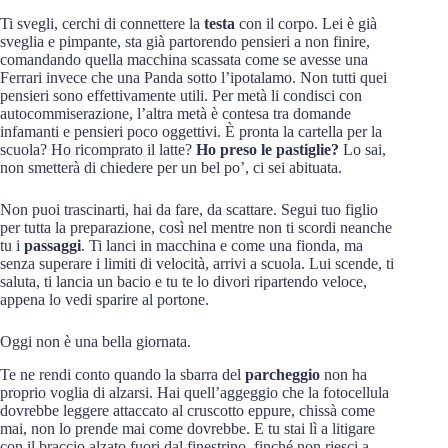
Ti svegli, cerchi di connettere la
testa
con il corpo. Lei è già
sveglia e pimpante, sta già partorendo pensieri a non finire,
comandando quella macchina scassata come se avesse una
Ferrari invece che una Panda sotto l’ipotalamo. Non tutti quei
pensieri sono effettivamente utili. Per metà li condisci con
autocommiserazione, l’altra metà è contesa tra domande
infamanti e pensieri poco oggettivi. È pronta la cartella per la
scuola? Ho ricomprato il latte?
Ho preso le pastiglie?
Lo sai,
non smetterà di chiedere per un bel po’, ci sei abituata.
Non puoi trascinarti, hai da fare, da scattare. Segui tuo figlio
per tutta la preparazione, così nel mentre non ti scordi neanche
tu i
passaggi
. Ti lanci in macchina e come una fionda, ma
senza superare i limiti di velocità, arrivi a scuola. Lui scende, ti
saluta, ti lancia un bacio e tu te lo divori ripartendo veloce,
appena lo vedi sparire al portone.
Oggi non è una bella giornata.
Te ne rendi conto quando la sbarra del
parcheggio
non ha
proprio voglia di alzarsi. Hai quell’aggeggio che la fotocellula
dovrebbe leggere attaccato al cruscotto eppure, chissà come
mai, non lo prende mai come dovrebbe. E tu stai lì a litigare
con il braccio alzato fuori dal finestrino, finché non riesci a