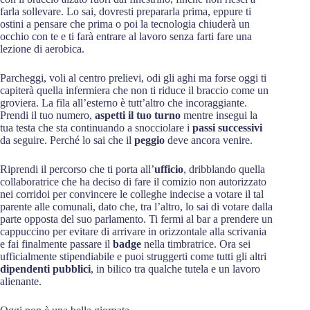
farla sollevare. Lo sai, dovresti prepararla prima, eppure ti
ostini a pensare che prima o poi la tecnologia chiuderà un
occhio con te e ti farà entrare al lavoro senza farti fare una
lezione di aerobica.
Parcheggi, voli al centro prelievi, odi gli aghi ma forse oggi ti
capiterà quella infermiera che non ti riduce il braccio come un
groviera. La fila all’esterno è tutt’altro che incoraggiante.
Prendi il tuo numero,
aspetti il tuo turno
mentre insegui la
tua testa che sta continuando a snocciolare i
passi successivi
da seguire. Perché lo sai che il
peggio
deve ancora venire.
Riprendi il percorso che ti porta all’
ufficio
, dribblando quella
collaboratrice che ha deciso di fare il comizio non autorizzato
nei corridoi per convincere le colleghe indecise a votare il tal
parente alle comunali, dato che, tra l’altro, lo sai di votare dalla
parte opposta del suo parlamento. Ti fermi al bar a prendere un
cappuccino per evitare di arrivare in orizzontale alla scrivania
e fai finalmente passare il
badge
nella timbratrice. Ora sei
ufficialmente stipendiabile e puoi struggerti come tutti gli altri
dipendenti pubblici
, in bilico tra qualche tutela e un lavoro
alienante.