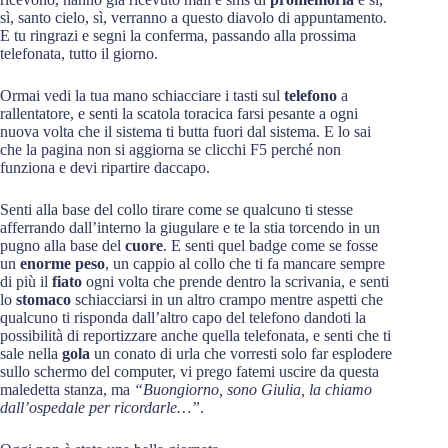
sì, santo cielo, sì, verranno a questo diavolo di appuntamento.
E tu ringrazi e segni la conferma, passando alla prossima
telefonata, tutto il giorno.
Ormai vedi la tua mano schiacciare i tasti sul
telefono
a
rallentatore, e senti la scatola toracica farsi pesante a ogni
nuova volta che il sistema ti butta fuori dal sistema. E lo sai
che la pagina non si aggiorna se clicchi F5 perché non
funziona e devi ripartire daccapo.
Senti alla base del collo tirare come se qualcuno ti stesse
afferrando dall’interno la giugulare e te la stia torcendo in un
pugno alla base del
cuore
. E senti quel badge come se fosse
un
enorme peso
, un cappio al collo che ti fa mancare sempre
di più il
fiato
ogni volta che prende dentro la scrivania, e senti
lo
stomaco
schiacciarsi in un altro crampo mentre aspetti che
qualcuno ti risponda dall’altro capo del telefono dandoti la
possibilità di reportizzare anche quella telefonata, e senti che ti
sale nella
gola
un conato di urla che vorresti solo far esplodere
sullo schermo del computer, vi prego fatemi uscire da questa
maledetta stanza, ma
“Buongiorno, sono Giulia, la chiamo
dall’ospedale per ricordarle…”
.