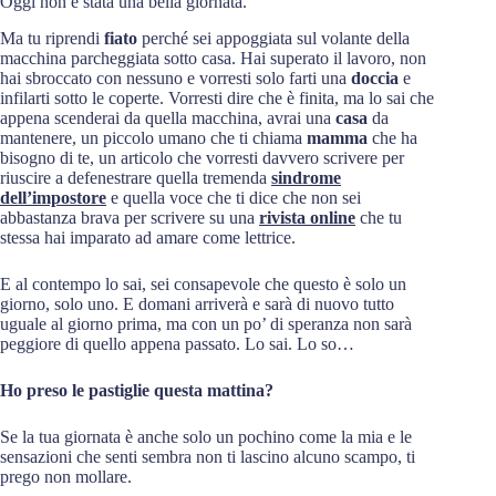
Oggi non è stata una bella giornata.
Ma tu riprendi
fiato
perché sei appoggiata sul volante della
macchina parcheggiata sotto casa. Hai superato il lavoro, non
hai sbroccato con nessuno e vorresti solo farti una
doccia
e
infilarti sotto le coperte. Vorresti dire che è finita, ma lo sai che
appena scenderai da quella macchina, avrai una
casa
da
mantenere, un piccolo umano che ti chiama
mamma
che ha
bisogno di te, un articolo che vorresti davvero scrivere per
riuscire a defenestrare quella tremenda
sindrome
dell’impostore
e quella voce che ti dice che non sei
abbastanza brava per scrivere su una
rivista online
che tu
stessa hai imparato ad amare come lettrice.
E al contempo lo sai, sei consapevole che questo è solo un
giorno, solo uno. E domani arriverà e sarà di nuovo tutto
uguale al giorno prima, ma con un po’ di speranza non sarà
peggiore di quello appena passato. Lo sai. Lo so…
Ho preso le pastiglie questa mattina?
Se la tua giornata è anche solo un pochino come la mia e le
sensazioni che senti sembra non ti lascino alcuno scampo, ti
prego non mollare.