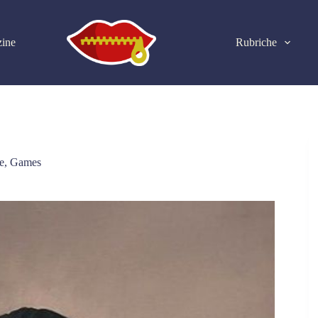
ine
Rubriche
e
,
Games