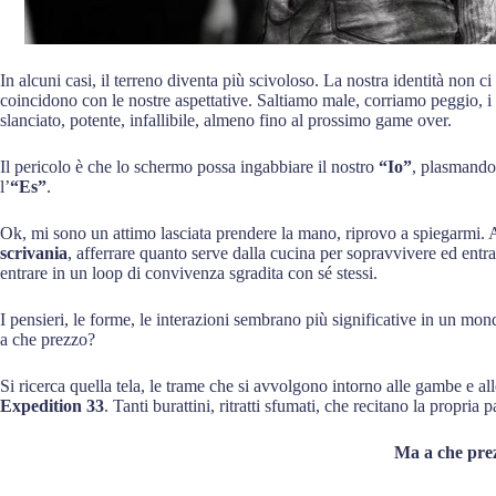
In alcuni casi, il terreno diventa più scivoloso. La nostra identità non c
coincidono con le nostre aspettative. Saltiamo male, corriamo peggio, i 
slanciato, potente, infallibile, almeno fino al prossimo game over.
Il pericolo è che lo schermo possa ingabbiare il nostro
“Io”
, plasmand
l’
“Es”
.
Ok, mi sono un attimo lasciata prendere la mano, riprovo a spiegarmi. Al
scrivania
, afferrare quanto serve dalla cucina per sopravvivere ed entr
entrare in un loop di convivenza sgradita con sé stessi.
I pensieri, le forme, le interazioni sembrano più significative in un mo
a che prezzo?
Si ricerca quella tela, le trame che si avvolgono intorno alle gambe e al
Expedition 33
. Tanti burattini, ritratti sfumati, che recitano la propria p
Ma a che pr