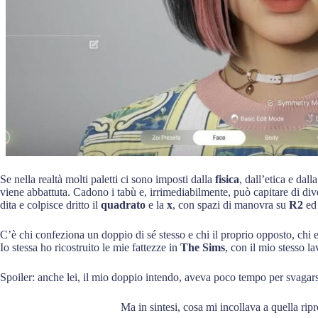
Se nella realtà molti paletti ci sono imposti dalla
fisica
, dall’etica e dall
viene abbattuta. Cadono i tabù e, irrimediabilmente, può capitare di diven
dita e colpisce dritto il
quadrato
e la
x
, con spazi di manovra su
R2
e
C’è chi confeziona un doppio di sé stesso e chi il proprio opposto, chi 
Io stessa ho ricostruito le mie fattezze in
The Sims
, con il mio stesso la
Spoiler: anche lei, il mio doppio intendo, aveva poco tempo per svagarsi
Ma in sintesi, cosa mi incollava a quella rip