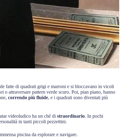
de fatte di quadrati grigi e marroni e si bloccavano in vicoli
lei o attraversare pattern verde scuro. Poi, pian piano, hanno
ione,
correndo più fluide
, e i quadrati sono diventati più
vatar videoludico ha un ché di
straordinario
. In pochi
nalità in tanti piccoli pezzettini.
’immensa piscina da esplorare e navigare.