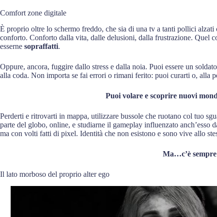
Comfort zone digitale
È proprio oltre lo schermo freddo, che sia di una tv a tanti pollici alzat
conforto. Conforto dalla vita, dalle delusioni, dalla frustrazione. Quel 
esserne
sopraffatti
.
Oppure, ancora, fuggire dallo stress e dalla noia. Puoi essere un soldat
alla coda. Non importa se fai errori o rimani ferito: puoi curarti o, alla 
Puoi volare e scoprire nuovi mondi
Perderti e ritrovarti in mappa, utilizzare bussole che ruotano col tuo sg
parte del globo, online, e studiarne il gameplay influenzato anch’esso da
ma con volti fatti di pixel. Identità che non esistono e sono vive allo s
Ma…c’è sempre
Il lato morboso del proprio alter ego