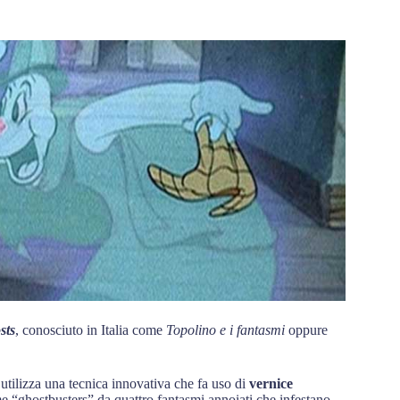
sts
, conosciuto in Italia come
Topolino e i fantasmi
oppure
utilizza una tecnica innovativa che fa uso di
vernice
e “ghostbusters” da quattro fantasmi annoiati che infestano