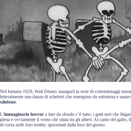
Nel lontano 1929, Walt Disney inaugurò la serie di cortometraggi musi
letteralmente una danza di scheletri che emergono da sottoterra e usan
xilofono
.
L’
immaginario horror
a fare da sfondo c’è tutto: i gatti neri che litiga
piena e ovviamente il vento che ulula tra gli alberi. Al canto del gallo, 
di corsa nelle loro tombe, spaventati dalla luce del giorno.