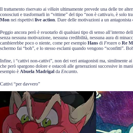
Il trattamento riservato ai
villain
ultimamente prevede una delle tre altern
conosciuti e trasformarli in “vittime” del tipo “non è cattiva/o, è solo 
Mon
nei rispettivi
live action
. Dare delle motivazioni a un antagonista è
Peggio ancora però è svuotarlo di qualsiasi tipo di senso all’interno del
senza nessuna motivazione, nessuna credibilità, nessuna aura di minaccia
cambierebbe poco o niente, come per esempio
Hans
di
Frozen
o
Re Ma
schermo fai “boh”, e lo stesso esclami quando vengono “sconfitti”. Bo
Infine, i “cattivi non-cattivi”, non dei veri antagonisti ma, similmente ai
che però spargono dolore e ostacoli alle generazioni successive in manie
esempio è
Abuela Madrigal
da
Encanto
.
Cattivi “per davvero”