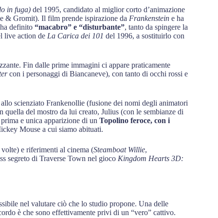
lo in fuga)
del 1995, candidato al miglior corto d’animazione
 & Gromit). Il film prende ispirazione da
Frankenstein
e ha
 ha definito
“macabro” e “disturbante”
, tanto da spingere la
l live action de
La Carica dei 101
del 1996, a sostituirlo con
zzante. Fin dalle prime immagini ci appare praticamente
ter
con i personaggi di Biancaneve), con tanto di occhi rossi e
a allo scienziato Frankenollie (fusione dei nomi degli animatori
 quella del mostro da lui creato, Julius (con le sembianze di
 prima e unica apparizione di un
Topolino feroce, con i
ickey Mouse a cui siamo abituati.
volte) e riferimenti al cinema (
Steamboat Willie
,
 boss segreto di Traverse Town nel gioco
Kingdom Hearts 3D:
sibile nel valutare ciò che lo studio propone. Una delle
accordo è che sono effettivamente privi di un “vero” cattivo.