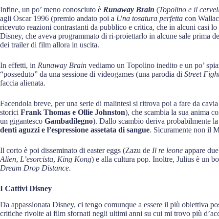
Infine, un po’ meno conosciuto è
Runaway Brain
(
Topolino e il cervel
agli Oscar 1996 (premio andato poi a
Una tosatura perfetta
con Wallace
ricevuto reazioni contrastanti da pubblico e critica, che in alcuni casi lo
Disney, che aveva programmato di ri-proiettarlo in alcune sale prima de
dei trailer di film allora in uscita.
In effetti, in
Runaway Brain
vediamo un Topolino inedito e un po’ spia
“posseduto” da una sessione di videogames (una parodia di
Street Figh
faccia alienata.
Facendola breve, per una serie di malintesi si ritrova poi a fare da cavi
storici
Frank Thomas e Ollie Johnston
), che scambia la sua anima con
un gigantesco
Gambadilegno
). Dallo scambio deriva probabilmente la
denti aguzzi e l’espressione assetata di sangue
. Sicuramente non il M
Il corto è poi disseminato di easter eggs (Zazu de
Il re leone
appare due 
Alien
,
L’esorcista
,
King Kong
) e alla cultura pop. Inoltre, Julius è un
Dream Drop Distance
.
I Cattivi Disney
Da appassionata Disney, ci tengo comunque a essere il più obiettiva pos
critiche rivolte ai film sfornati negli ultimi anni su cui mi trovo più d’