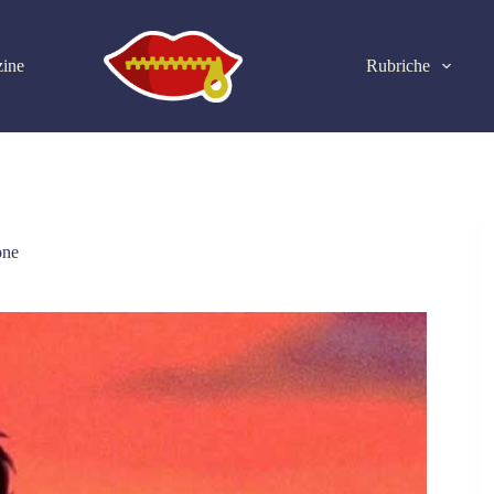
ine
Rubriche
one