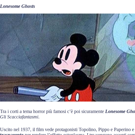
Lonesome Ghosts
Tra i corti a tema horror più famosi c’è poi sicuramente
Lonesome Gho
Gli Scacciafantasmi
.
Uscito nel 1937, il film vede protagonisti Topolino, Pippo e Paperino e 
trasparente
per rendere l’effetto ectoplasma. I tre vengono assunti com