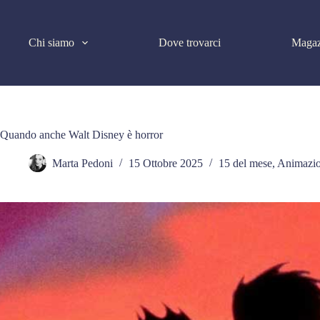
Salta
al
contenuto
Chi siamo
Dove trovarci
Magaz
Quando anche Walt Disney è horror
Marta Pedoni
15 Ottobre 2025
15 del mese
,
Animazi