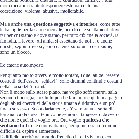
modi raccapriccianti di esprimere esternamente una
coercizione, violenta, abusiva, intollerabile.
Ma è anche u
na questione soggettiva e interiore
, come tutte
le battaglie per la salute mentale, per ciò che sentiamo di dover
far per chi siamo e dove siamo, per tutto ciò che la società, la
famiglia, il lavoro, gli amici si aspettano da noi… e anche
queste, seppur diverse, sono catene, sono una costrizione,
sono un blocco.
Le catene autoimposte
Per quanto molto diversi e molto lontani, i due lati dell’essere
costretti, dell’essere “schiavi”, sono drammi continui e costanti
nella storia dell’umanità.
Non li metto sullo stesso piano, ma voglio soffermarmi sulla
seconda tipologia, anzitutto perché fare un recap di una pagina
degli abusi coercitivi della storia umana è riduttivo e un po’
fine a se stesso. Secondariamente, c’è sempre una sorta di
lontananza da questi temi come se non ci tangessero davvero,
che non è quel che voglio ora. Ora voglio
qualcosa che
sentiamo tutti
, che condividiamo, per quanto sia comunque
difficile da capire e ammettere.
È difficile perché nel mondo frenetico in cui viviamo, con