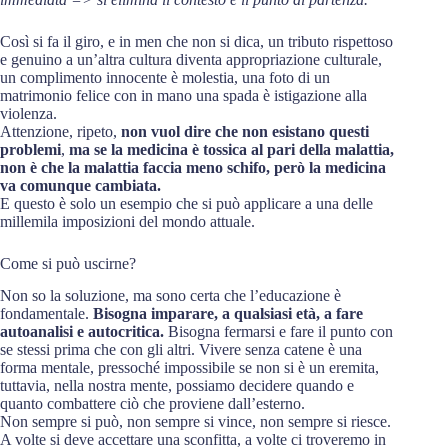
Così si fa il giro, e in men che non si dica, un tributo rispettoso
e genuino a un’altra cultura diventa appropriazione culturale,
un complimento innocente è molestia, una foto di un
matrimonio felice con in mano una spada è istigazione alla
violenza.
Attenzione, ripeto,
non vuol dire che non esistano questi
problemi
,
ma se la medicina è tossica al pari della malattia,
non è che la malattia faccia meno schifo, però la medicina
va comunque cambiata.
E questo è solo un esempio che si può applicare a una delle
millemila imposizioni del mondo attuale.
Come si può uscirne?
Non so la soluzione, ma sono certa che l’educazione è
fondamentale.
Bisogna imparare, a qualsiasi età, a fare
autoanalisi e autocritica.
Bisogna fermarsi e fare il punto con
se stessi prima che con gli altri. Vivere senza catene è una
forma mentale, pressoché impossibile se non si è un eremita,
tuttavia, nella nostra mente, possiamo decidere quando e
quanto combattere ciò che proviene dall’esterno.
Non sempre si può, non sempre si vince, non sempre si riesce.
A volte si deve accettare una sconfitta, a volte ci troveremo in