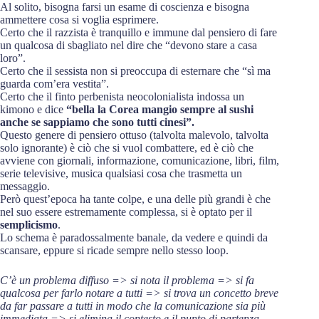
Al solito, bisogna farsi un esame di coscienza e bisogna
ammettere cosa si voglia esprimere.
Certo che il razzista è tranquillo e immune dal pensiero di fare
un qualcosa di sbagliato nel dire che “devono stare a casa
loro”.
Certo che il sessista non si preoccupa di esternare che “sì ma
guarda com’era vestita”.
Certo che il finto perbenista neocolonialista indossa un
kimono e dice
“bella la Corea mangio sempre al sushi
anche se sappiamo che sono tutti cinesi”.
Questo genere di pensiero ottuso (talvolta malevolo, talvolta
solo ignorante) è ciò che si vuol combattere, ed è ciò che
avviene con giornali, informazione, comunicazione, libri, film,
serie televisive, musica qualsiasi cosa che trasmetta un
messaggio.
Però quest’epoca ha tante colpe, e una delle più grandi è che
nel suo essere estremamente complessa, si è optato per il
semplicismo
.
Lo schema è paradossalmente banale, da vedere e quindi da
scansare, eppure si ricade sempre nello stesso loop.
C’è un problema diffuso => si nota il problema => si fa
qualcosa per farlo notare a tutti => si trova un concetto breve
da far passare a tutti in modo che la comunicazione sia più
immediata => si elimina il contesto e il punto di partenza.