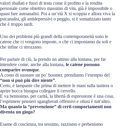
valori sballati e fuori di testa come il profitto e la rendita
personale come obiettivo massimo di vita, già è impossibile o
quasi fare autoanalisi. Poi a un’età X si scoppia e allora viva la
psicanalisi, gli antidepressivi o peggio, si è somatizzato tanto
che è troppo tardi.
Uno dei problemi più grandi della contemporaneità sono le
catene che ci vengono imposte, o che ci imponiamo da soli e
che infine ci strozzano.
Per parlare di ciò, la prendo un attimo alla lontana, per far
intendere come, anche alla lontana,
le catene possono
comparire ovunque
.
A costo di suonare un po’ boomer, prendiamo l’esempio del
“non si può più dire niente”
.
Certo, è lampante che prima di mettere le mani sulla tastiera o
aprire bocca bisogna collegare il cervello.
E va benissimo, per carità, la libertà di espressione è una cosa,
l’esprimere pensieri sgangherati offensivi e ottusi è tutt’altro.
Ma quanto la “prevenzione” di certi comportamenti non
diventa un giogo?
Esame di coscienza, tra sessimo, razzismo e perbenismo