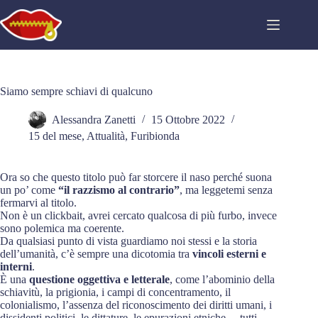
Salta
al
contenuto
Siamo sempre schiavi di qualcuno
Alessandra Zanetti
15 Ottobre 2022
15 del mese
,
Attualità
,
Furibionda
Ora so che questo titolo può far storcere il naso perché suona
un po’ come
“il razzismo al contrario”
, ma leggetemi senza
fermarvi al titolo.
Non è un clickbait, avrei cercato qualcosa di più furbo, invece
sono polemica ma coerente.
Da qualsiasi punto di vista guardiamo noi stessi e la storia
dell’umanità, c’è sempre una dicotomia tra
vincoli esterni e
interni
.
È una
questione oggettiva e letterale
, come l’abominio della
schiavitù, la prigionia, i campi di concentramento, il
colonialismo, l’assenza del riconoscimento dei diritti umani, i
dissidenti politici, le dittature, le epurazioni etniche… tutti