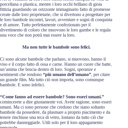
porcellana o plastica, mentre i loro occhi brillano di gioia
fittizia guardando un orizzonte immaginario fatto di promesse
create dalle loro proprietarie, che si divertono a progettare per
le loro bambole incontri, lavori, avventure e sogni di conquista
e di amore. Tutto perfettamente confezionato per il
divertimento di coloro che muovono le loro gambe e le regala
una voce che non potrà mai essere la loro.
Ma non tutte le bambole sono felici.
Ci sono alcune bambole che parlano, si muovono, hanno il
viso e il corpo fatto di ossa e carne. Hanno un cuore che batte,
un’anima che brucia dentro di loro. Sogni, speranze e
sentimenti che rendono
“più umano dell’umano”
, per citare
un grande film. Ma tutto ciò non importa, sono comunque
bambole. E sono infelici.
“Come fanno ad essere bambole? Sono esseri umani.”
comincerete a dire giustamente voi. Avete ragione, sono esseri
umani. Ma ci sono persone che credono che siano soltanto
bambole da possedere, da plasmare a proprio piacimento e da
tenere rinchiuse una teca di vetro, lontano da tutto ciò che
potrebbe danneggiarle. Utili solo per il loro appagamento
personale.