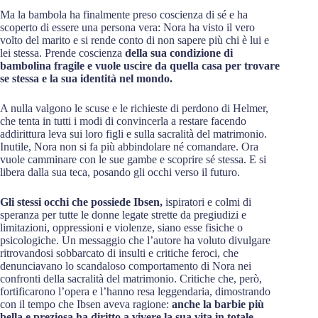
Ma la bambola ha finalmente preso coscienza di sé e ha
scoperto di essere una persona vera: Nora ha visto il vero
volto del marito e si rende conto di non sapere più chi è lui e
lei stessa. Prende coscienza
della sua condizione di
bambolina fragile e vuole uscire da quella casa per trovare
se stessa e la sua identità nel mondo.
A nulla valgono le scuse e le richieste di perdono di Helmer,
che tenta in tutti i modi di convincerla a restare facendo
addirittura leva sui loro figli e sulla sacralità del matrimonio.
Inutile, Nora non si fa più abbindolare né comandare. Ora
vuole camminare con le sue gambe e scoprire sé stessa. E si
libera dalla sua teca, posando gli occhi verso il futuro.
Gli stessi occhi che possiede Ibsen,
ispiratori e colmi di
speranza per tutte le donne legate strette da pregiudizi e
limitazioni, oppressioni e violenze, siano esse fisiche o
psicologiche. Un messaggio che l’autore ha voluto divulgare
ritrovandosi sobbarcato di insulti e critiche feroci, che
denunciavano lo scandaloso comportamento di Nora nei
confronti della sacralità del matrimonio. Critiche che, però,
fortificarono l’opera e l’hanno resa leggendaria, dimostrando
con il tempo che Ibsen aveva ragione:
anche la barbie più
bella e preziosa ha diritto a vivere la sua vita in totale