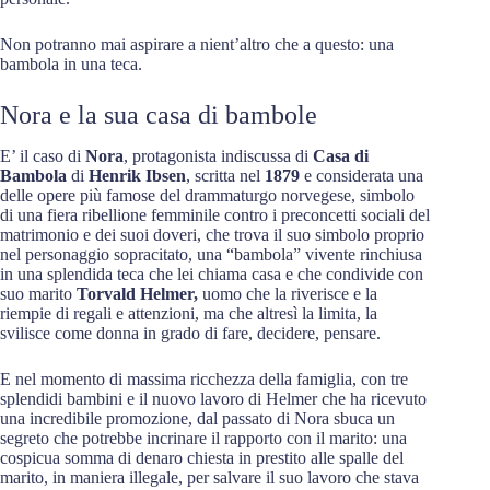
Non potranno mai aspirare a nient’altro che a questo: una
bambola in una teca.
Nora e la sua casa di bambole
E’ il caso di
Nora
, protagonista indiscussa di
Casa di
Bambola
di
Henrik Ibsen
, scritta nel
1879
e considerata una
delle opere più famose del drammaturgo norvegese, simbolo
di una fiera ribellione femminile contro i preconcetti sociali del
matrimonio e dei suoi doveri, che trova il suo simbolo proprio
nel personaggio sopracitato, una “bambola” vivente rinchiusa
in una splendida teca che lei chiama casa e che condivide con
suo marito
Torvald Helmer,
uomo che la riverisce e la
riempie di regali e attenzioni, ma che altresì la limita, la
svilisce come donna in grado di fare, decidere, pensare.
E nel momento di massima ricchezza della famiglia, con tre
splendidi bambini e il nuovo lavoro di Helmer che ha ricevuto
una incredibile promozione, dal passato di Nora sbuca un
segreto che potrebbe incrinare il rapporto con il marito: una
cospicua somma di denaro chiesta in prestito alle spalle del
marito, in maniera illegale, per salvare il suo lavoro che stava