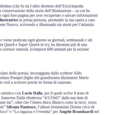
ottino (che fu tra l’altro direttore dell’Enciclopedia
 conservazione della storia dell’illustrazione – su cui ha
 in ogni loro pagina per aver recuperato e salvare informazioni
llustratrice
in prima persona, prestando la sua opera a case
te Nuovo, scrivendo e illustrando sia storie per l’infanzia
 e viene praticata ogni giorno su giornali, settimanali e siti
mmi
Quark
e
Super Quark
in tv), ha illustrato più di una
 e scienze naturali, (compresi 600 animali per la sezione
olare della poesia, incoraggiata dallo scrittore Aldo
tefano Pompei (figlio del grandissimo illustratore Mario
o così a scrivere poesie in forma di canzone.
o artistico con
Lucio Dalla
, per il quale scrive il testo di
 Sanremo Dalla ribattezza “4/3/1943” dalla sua data di
me me”, oltre che l’intero disco
Bianco come la neve, rosso
ore”
Silvano Pantesco
, l’album femminista
Donna circo
di
’Arco” e “La ragazza e l’eremita” per
Angelo Branduardi
nel