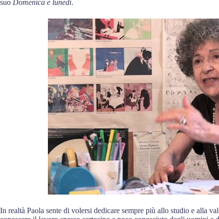
suo
Domenica e lunedì
.
In realtà Paola sente di volersi dedicare sempre più allo studio e alla v