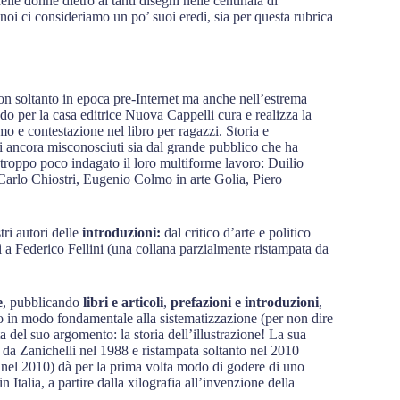
le donne dietro ai tanti disegni nelle centinaia di
oi ci consideriamo un po’ suoi eredi, sia per questa rubrica
on soltanto in epoca pre-Internet ma anche nell’estrema
do per la casa editrice Nuova Cappelli cura e realizza la
o e contestazione nel libro per ragazzi. Storia e
ani ancora misconosciuti sia dal grande pubblico che ha
a troppo poco indagato il loro multiforme lavoro: Duilio
arlo Chiostri, Eugenio Colmo in arte Golia, Piero
ri autori delle
introduzioni:
dal critico d’arte e politico
i a Federico Fellini (una collana parzialmente ristampata da
e
, pubblicando
libri e articoli
,
prefazioni e introduzioni
,
o in modo fondamentale alla sistematizzazione (per non dire
ta del suo argomento: la storia dell’illustrazione! La sua
 da Zanichelli nel 1988 e ristampata soltanto nel 2010
 nel 2010) dà per la prima volta modo di godere di uno
talia, a partire dalla xilografia all’invenzione della