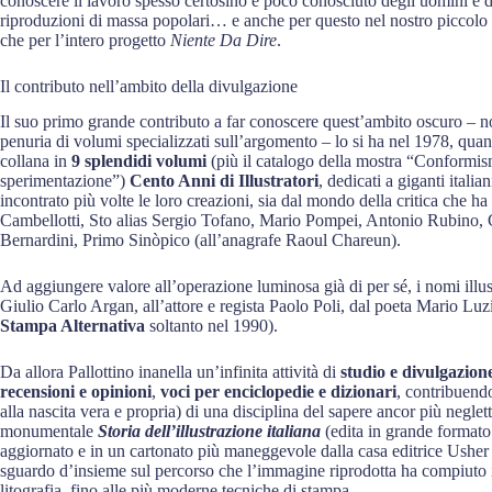
conoscere il lavoro spesso certosino e poco conosciuto degli uomini e del
riproduzioni di massa popolari… e anche per questo nel nostro piccolo n
che per l’intero progetto
Niente Da Dire
.
Il contributo nell’ambito della divulgazione
Il suo primo grande contributo a far conoscere quest’ambito oscuro – n
penuria di volumi specializzati sull’argomento – lo si ha nel 1978, quan
collana in
9 splendidi volumi
(più il catalogo della mostra “Conformism
sperimentazione”)
Cento Anni di Illustratori
, dedicati a giganti itali
incontrato più volte le loro creazioni, sia dal mondo della critica che h
Cambellotti, Sto alias Sergio Tofano, Mario Pompei, Antonio Rubino, C
Bernardini, Primo Sinòpico (all’anagrafe Raoul Chareun).
Ad aggiungere valore all’operazione luminosa già di per sé, i nomi illust
Giulio Carlo Argan, all’attore e regista Paolo Poli, dal poeta Mario Luz
Stampa Alternativa
soltanto nel 1990).
Da allora Pallottino inanella un’infinita attività di
studio e divulgazion
recensioni e opinioni
,
voci per enciclopedie e dizionari
, contribuend
alla nascita vera e propria) di una disciplina del sapere ancor più neglet
monumentale
Storia dell’illustrazione italiana
(edita in grande formato
aggiornato e in un cartonato più maneggevole dalla casa editrice Usher
sguardo d’insieme sul percorso che l’immagine riprodotta ha compiuto in I
litografia, fino alle più moderne tecniche di stampa.