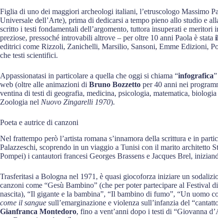
Figlia di uno dei maggiori archeologi italiani, l’etruscologo Massimo Pall
Universale dell’Arte), prima di dedicarsi a tempo pieno allo studio e alla
scritto i testi fondamentali dell’argomento, tuttora insuperati e meritori
preziose, pressoché introvabili altrove – per oltre 10 anni Paola è stata
i
editrici come Rizzoli, Zanichelli, Marsilio, Sansoni, Emme Edizioni, Pon
che testi scientifici.
Appassionatasi in particolare a quella che oggi si chiama “
infografica
”
web (oltre alle animazioni di
Bruno Bozzetto
per 40 anni nei progra
ventina di testi di geografia, medicina, psicologia, matematica, biologia
Zoologia nel
Nuovo Zingarelli 1970
).
Poeta e autrice di canzoni
Nel frattempo però l’artista romana s’innamora della scrittura e in partic
Palazzeschi, scoprendo in un viaggio a Tunisi con il marito architetto S
Pompei) i cantautori francesi Georges Brassens e Jacques Brel, iniziand
Trasferitasi a Bologna nel 1971, è quasi giocoforza iniziare un sodalizi
canzoni come “Gesù Bambino” (che per poter partecipare al Festival di
nascita), “Il gigante e la bambina”, “Il bambino di fumo”, “Un uomo co
come il sangue
sull’emarginazione e violenza sull’infanzia del “cantatt
Gianfranca Montedoro
, fino a vent’anni dopo i testi di “Giovanna d