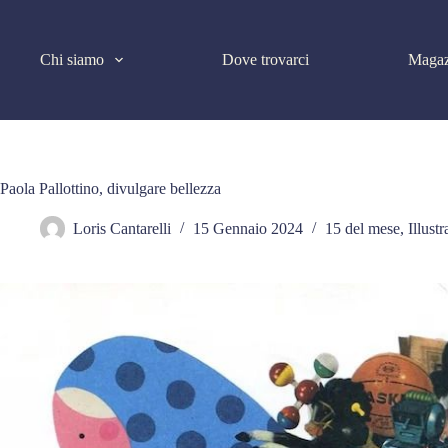
Salta
al
contenuto
Chi siamo
Dove trovarci
Magaz
Paola Pallottino, divulgare bellezza
Loris Cantarelli
15 Gennaio 2024
15 del mese
,
Illustr