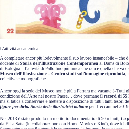
L’attività accademica
A completare ancor più lodevolmente il suo lavoro instancabile – che 
docente di
Storia dell’Illustrazione Contemporanea
al Dams di Bolog
di Bologna – l’attività di Pallottino più unica che rara è quella che va da
Museo dell’Illustrazione – Centro studi sull’immagine riprodotta
, 
collettive e monografiche.
Ancor oggi la sede del Museo non è più a Ferrara ma vacante («Tutti gli 
condizione dell’Arte nel nostro Paese… dove permane
il record di 5
ma si fatica a conservare e mettere a disposizione di tutti i tanti tesori 
figure per dirlo. Storia delle illustratrici italiane
per Treccani nel 2019
Nel 2013 è stato prodotto un meritorio documentario di 50 minuti,
La p
da Elisa Satta (in collaborazione con Home Movies e Kiné), dove lei dic
fieramente: per me il potere è la conoscenza, la bravura, la costanza».