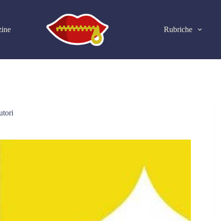
ine
Rubriche
utori