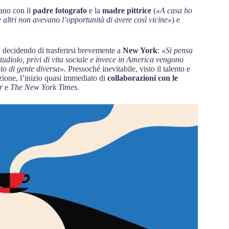
lano con il
padre fotografo
e la
madre pittrice
(
«A casa ho
he altri non avevano l’opportunità di avere così vicine»
) e
, decidendo di trasferirsi brevemente a
New York
:
«Si pensa
studiolo, privi di vita sociale e invece in America vengono
to di gente diversa».
Pressoché inevitabile, visto il talento e
azione, l’inizio quasi immediato di
collaborazioni con le
er
e
The New York Times
.