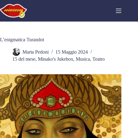
Salta
al
contenuto
L’enigmatica Turandot
Marta Pedoni
15 Maggio 2024
15 del mese
,
Minako's Jukebox
,
Musica
,
Teatro