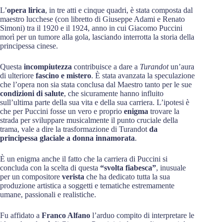
L’
opera lirica
, in tre atti e cinque quadri, è stata composta dal
maestro lucchese (con libretto di Giuseppe Adami e Renato
Simoni) tra il 1920 e il 1924, anno in cui Giacomo Puccini
morì per un tumore alla gola, lasciando interrotta la storia della
principessa cinese.
Questa
incompiutezza
contribuisce a dare a
Turandot
un’aura
di ulteriore
fascino e mistero
. È stata avanzata la speculazione
che l’opera non sia stata conclusa dal Maestro tanto per le sue
condizioni di salute
, che sicuramente hanno influito
sull’ultima parte della sua vita e della sua carriera. L’ipotesi è
che per Puccini fosse un vero e proprio
enigma
trovare la
strada per sviluppare musicalmente il punto cruciale della
trama, vale a dire la trasformazione di Turandot
da
principessa glaciale a donna innamorata
.
È un enigma anche il fatto che la carriera di Puccini si
concluda con la scelta di questa
“svolta fiabesca”
, inusuale
per un compositore
verista
che ha dedicato tutta la sua
produzione artistica a soggetti e tematiche estremamente
umane, passionali e realistiche.
Fu affidato a
Franco Alfano
l’arduo compito di interpretare le