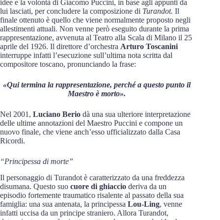
idee e la volontà di Giacomo Puccini, in base agli appunti da
lui lasciati, per concludere la composizione di
Turandot.
Il
finale ottenuto è quello che viene normalmente proposto negli
allestimenti attuali. Non venne però eseguito durante la prima
rappresentazione, avvenuta al Teatro alla Scala di Milano il 25
aprile del 1926. Il direttore d’orchestra
Arturo Toscanini
interruppe infatti l’esecuzione sull’ultima nota scritta dal
compositore toscano, pronunciando la frase:
«Qui termina la rappresentazione, perché a questo punto il
Maestro è morto»
.
Nel 2001,
Luciano Berio
dà una sua ulteriore interpretazione
delle ultime annotazioni del Maestro Puccini e compone un
nuovo finale, che viene anch’esso ufficializzato dalla Casa
Ricordi.
“Principessa di morte”
Il personaggio di Turandot è caratterizzato da una freddezza
disumana. Questo suo
cuore di ghiaccio
deriva da un
episodio fortemente traumatico risalente al passato della sua
famiglia: una sua antenata, la principessa
Lou-Ling
, venne
infatti uccisa da un principe straniero. Allora Turandot,