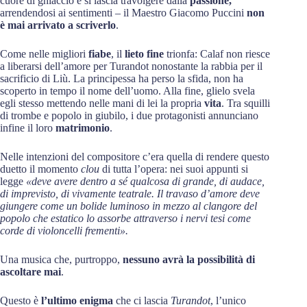
cuore di ghiaccio e si lascia travolgere dalla
passione,
arrendendosi ai sentimenti – il Maestro Giacomo Puccini
non
è mai arrivato a scriverlo
.
Come nelle migliori
fiabe
, il
lieto fine
trionfa: Calaf non riesce
a liberarsi dell’amore per Turandot nonostante la rabbia per il
sacrificio di Liù. La principessa ha perso la sfida, non ha
scoperto in tempo il nome dell’uomo. Alla fine, glielo svela
egli stesso mettendo nelle mani di lei la propria
vita
. Tra squilli
di trombe e popolo in giubilo, i due protagonisti annunciano
infine il loro
matrimonio
.
Nelle intenzioni del compositore c’era quella di rendere questo
duetto il momento
clou
di tutta l’opera: nei suoi appunti si
legge
«deve avere dentro a sé qualcosa di grande, di audace,
di imprevisto
, di vivamente teatrale.
Il travaso d’amore deve
giungere come un bolide luminoso in mezzo al clangore del
popolo che estatico lo assorbe attraverso i nervi tesi come
corde di violoncelli frementi»
.
Una musica che, purtroppo,
nessuno avrà la possibilità di
ascoltare mai
.
Questo è
l’ultimo enigma
che ci lascia
Turandot
, l’unico