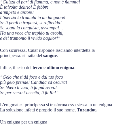
“Guizza al pari di fiamma, e non è fiamma!
È talvolta delirio! È febbre
d’impeto e ardore!
L’inerzia lo tramuta in un languore!
Se ti perdi o trapassi, si raffredda!
Se sogni la conquista, avvampa!…
Ha una voce che trepido tu ascolti,
e del tramonto il vivido baglior!”
Con sicurezza, Calaf risponde lasciando interdetta la
principessa: si tratta del
sangue
.
Infine, il testo del
terzo e ultimo enigma
:
“Gelo che ti dà foco e dal tuo foco
più gelo prende! Candida ed oscura!
Se libero ti vuol, ti fa più servo!
Se per servo t’accetta, ti fa Re!”
L’enigmatica principessa si trasforma essa stessa in un enigma.
La soluzione infatti è proprio il suo nome,
Turandot.
Un enigma per un enigma