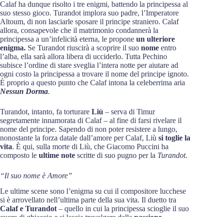
Calaf ha dunque risolto i tre enigmi, battendo la principessa al
suo stesso gioco. Turandot implora suo padre, l’Imperatore
Altoum, di non lasciarle sposare il principe straniero. Calaf
allora, consapevole che il matrimonio condannerà la
principessa a un’infelicità eterna, le propone
un ulteriore
enigma.
Se Turandot riuscirà a scoprire il suo
nome
entro
l’alba, ella sarà allora libera di ucciderlo. Tutta Pechino
subisce l’ordine di stare sveglia l’intera notte per aiutare ad
ogni costo la principessa a trovare il nome del principe ignoto.
È proprio a questo punto che Calaf intona la celeberrima aria
Nessun Dorma
.
Turandot, intanto, fa torturare
Liù
– serva di Timur
segretamente innamorata di Calaf – al fine di farsi rivelare il
nome del principe. Sapendo di non poter resistere a lungo,
nonostante la forza datale dall’amore per Calaf, Liù
si toglie la
vita
. È qui, sulla morte di Liù, che Giacomo Puccini ha
composto le
ultime note
scritte di suo pugno per la
Turandot.
“Il suo nome è Amore”
Le ultime scene sono l’enigma su cui il compositore lucchese
si è arrovellato nell’ultima parte della sua vita. Il duetto tra
Calaf e Turandot
– quello in cui la principessa scioglie il suo