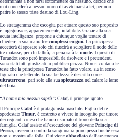
determinata a non farsi sottomettere da nessuno, decide che
mai concederà a nessun uomo di avvicinarsi a lei, per non
patire lo stesso triste destino di Lou-Ling.
Lo stratagemma che escogita per attuare questo suo proposito
è ingegnoso e, apparentemente, infallibile. Grazie alla sua
acuta intelligenza, propone a chiunque voglia tentare di
chiedere la sua mano
tre complessi enigmi
. La principessa
accetterà di sposare solo chi riuscirà a sciogliere il nodo delle
tre matasse; per chi fallirà, la pena sarà la
morte
. I quesiti di
Turandot sono però impossibili da risolvere e i pretendenti
sono stati tutti giustiziati in pubblica piazza. Non si contano le
teste che la principessa Turandot ha fatto volare, sia in senso
figurato che letterale: la sua bellezza è descritta come
ultraterrena
, pari solo alla sua
spietatezza
nel calare le lame
del boia.
“
Il nome mio nessun saprà”
: Calaf, il principe ignoto
Il Principe
Calaf
è il protagonista maschile. Figlio del re
spodestato
Timur
, è costretto a vivere in incognito per timore
dei regnanti cinesi che hanno usurpato il trono della sua
famiglia. Calaf assiste all’esecuzione del giovane
Principe di
Persia
, inveendo contro la sanguinaria principessa finché essa
non si mostra alla folla. Qui viene
abbagliato
dall’avvenenza