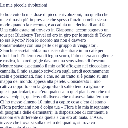
Le mie piccole rivoluzioni
Io ho avuto la mia dose di piccole rivoluzioni, ma quella che
mi è rimasta più impressa e che spesso funziona nello stesso
modo quando la racconto, è accaduta una decina di anni fa.
Una calda estate mi trovavo in Giappone, accompagnavo un
tour per Blueberry Travel ed ero in giro per le strade di Tokyo
(o era Kyoto? Non lo ricordo ma non è davvero
fondamentale) con una parte del gruppo di viaggiatori.
Stanchi e assetati abbiamo deciso di entrare in un cafè per
rifocillarci: l’interno era di legno scuro, l’atmosfera accogliente
e rustica, le pareti grigie davano una sensazione di frescura.
Mentre stavo aspettando il mio caffè affogato nel cioccolato e
cannella, il mio sguardo scivolava sugli arredi accuratamente
scelti e posizionati, fino a che, ad un tratto si è posato su una
mappa del mondo appesa alla parete. Considerato il mio
cattivo rapporto con la geografia di solito tendo a ignorare
questi particolari, ma c’era qualcosa in quel planisfero che mi
aveva colpita, qualcosa di diverso che mi aveva fatta fermare.
Ci ho messo almeno 10 minuti a capire cosa c’era di strano
(Flora perdonami non è colpa tua – Flora è la mia insegnante
di geografia delle elementari): la disposizione di continenti e
nazioni era differente da quella a cui ero abituata. L’Asia,
invece che trovarsi sulla destra del quadro, si trovava
esattamente al centro.