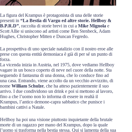
La figura del Krampus è protagonista di una delle storie
presenti in
“La Bestia di Vargu ed altre storie. Hellboy &
B.P.R.D”
, raccolta di storie brevi in cui a
Mike Mignola
e
Scott Allie si uniscono ad artisti come Ben Stenbeck, Adam
Hughes, Christopher Mitten e Duncan Fegredo.
La prospettiva di uno speciale natalizio con il nostro eroe alle
prese con questa entità demoniaca è già di per sé un punto di
forza.
La vicenda inizia in Austria, nel 1975, dove vediamo Hellboy
vagare in un bosco coperto di neve nel cuore della notte. Sta
seguendo il fantasma di una donna, che lo conduce fino ad
una casa. Entrando, viene accolto da un vecchio avvizzito, di
nome
William Schulze
, che ha atteso pazientemente il suo
arrivo. I due condividono un drink e poi si mettono al lavoro,
fino a che l’uomo non lo informa di essere in realtà il
Krampus, l’antico demone-capra sabbatico che punisce i
bambini cattivi a Natale.
Hellboy ha poi una visione piuttosto inquietante della brutale
morte di un ragazzo per mano del Krampus, dopo la quale
l’uomo si trasforma nella bestia stessa. Qui si lamenta della sua