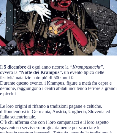
Il
5 dicembre
di ogni anno ricorre la
“Krampusnacht”
,
ovvero la
“Notte dei Krampus”,
un evento tipico delle
festività natalizie nato più di 500 anni fa.
Durante questo evento, i Krampus, figure a metà fra capra e
demone, raggiungono i centri abitati incutendo terrore a grandi
e piccini.
Le loro origini si rifanno a tradizioni pagane e celtiche,
diffondendosi in Germania, Austria, Ungheria, Slovenia ed
Italia settentrionale.
C’è chi afferma che con i loro campanacci e il loro aspetto
spaventoso servissero originariamente per scacciare le
malvagie creature invernali. Tuttavia, quando la tradizione è