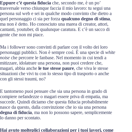
Eppure c’è questa fiducia
che, secondo me, è un po’
trasversale verso chiunque faccia il mio lavoro: tu segui una
persona sul web e sei in qualche modo convinto che dietro a
quel personaggio ci sia per forza
qualcuno degno di stima
,
ma non è detto. Ho conosciuto una marea di creator, attori,
cantanti, youtuber, di qualunque caratura. E c’è un sacco di
gente che non mi piace.
Ma i follower sono convinti di parlare con il volto dei loro
personaggi pubblici. Non è sempre così. È una specie di
white
noise
che percorre le fanbase. Nel momento in cui tendi a
mitizzare, idolatrare una persona, non puoi credere che,
magari, abbia anche
le tue stesse paure
, che viva le stesse
situazioni che vivi tu con lo stesso tipo di trasporto o anche
con gli stessi traumi, no?
E tantomeno puoi pensare che sia una persona in grado di
compiere nefandezze o magari essere priva di empatia, ma
succede. Quindi diciamo che questa fiducia probabilmente
nasce da questo, dalla convinzione che io sia una persona
degna di fiducia
, ma non lo possono sapere, semplicemente
lo danno per scontato.
Hai avuto molteplici collaborazioni per i tuoi lavori, come