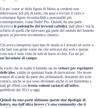
Un po’ come se della figura di Maria ai credenti non
interessasse poi più di tanto, ma guai a toccare il clero o
comunque figure riconducibili a personalità più
contemporanee, come Padre Pio. Quindi, da una parte
ricevevo
le polemiche dei ferventi cattolici
, dall’altra c’era la
schiera di quelli che facevano già parte del mondo del fumetto
grazie al percorso accademico classico.
Chi aveva intrapreso quel tipo di strada si è trovato ad avere a
che fare con gente come me che arrivava dal web e questa
cosa non è stata vista da tutti di buon occhio. Era un po’
un’invasione di campo
.
Io credo che in realtà il fumetto sia un
vettore per esprimere
delle idee
, valido in qualsiasi fonte di derivazione. Ho avuto
rotture di scatole da parte dei, definiamoli, detrattori dei web
comics, anche se poi sono diventato anche io un fumettista a
tutti gli effetti con
trenta volumi cartacei all’attivo
,
pubblicati dal 2013 a oggi.
Quindi da una parte abbiamo queste due tipologie di
haters, ma dall’altra invece c’è una community che ti