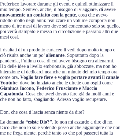
Preferisco lavorare durante gli eventi e quindi ottimizzare il
mio tempo. Sentivo, anche, il bisogno di viaggiare,
di avere
nuovamente un contatto con la gente
, cosa che avevo
ridotto molto negli anni: realizzare un volume comporta non
meno di tre mesi di lavoro dove sei concentrato solo su quello,
poi verrà stampato e messo in circolazione e passano altri due
mesi così.
I risultati di un prodotto cartaceo li vedi dopo molto tempo e
ciò risulta anche un po’
alienante
. Soprattutto dopo la
pandemia, l’ultima cosa di cui avevo bisogno era alienarmi.
Ho delle idee a livello embrionale, già abbozzate, ma non ho
intenzione di dedicarci neanche un minuto del mio tempo ora
come ora.
Voglio fare fiere e voglio portare avanti il canale
Youtube
, dove ho iniziato anche le dirette con ospiti come
Gianluca Iacono
,
Federico Frusciante e Maccio
Capatonda
. Cosa che avrei dovuto fare già da molti anni e
che non ho fatto, sbagliando. Adesso voglio recuperare.
Don, che cosa ti lascia senza niente da dire?
La domanda
“esiste Dio?”
. Io non mi azzardo a dire di no.
Dico che non lo so e volendo posso anche aggiungere che non
me ne frega niente, perché tanto so che poi passerei tutta la