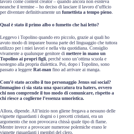
lavoro come content creator – quando ancora non esisteva
neanche il termine – ho deciso di lasciare il lavoro d’ufficio
per diventare definitivamente un
fumettista a tempo pieno
.
Qual è stato il primo albo o fumetto che hai letto?
Leggevo i Topolino quando ero piccolo, grazie ai quali ho
avuto modo di imparare buona parte del linguaggio che tuttora
utilizzo per i miei lavori e nella vita quotidiana. Consiglio
vivamente a qualunque genitore di
mettere in mano un
Topolino ai propri figli
, perché sono un’ottima scuola e
sostegno alla propria dialettica. Poi, dopo i Topolino, sono
passato a leggere
Rat-man
fino ad arrivare ai manga.
Com’è stato accolto il tuo personaggio Jenus sui social?
Immagino ci sia stata una spaccatura tra haters, ovvero
chi non comprende il tuo modo di comunicare, rispetto a
chi riesce a coglierne l’essenza umoristica.
Allora, dipende. All’inizio non gliene fregava a nessuno delle
vignette riguardanti i dogmi o i precetti cristiani, era un
argomento che non provocava chissà quale tipo di flame.
Mentre invece a provocare numerose polemiche erano le
vignette riguardanti i membri del clero.