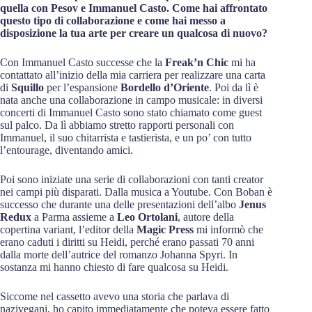
quella con Pesov e Immanuel Casto. Come hai affrontato
questo tipo di collaborazione e come hai messo a
disposizione la tua arte per creare un qualcosa di nuovo?
Con Immanuel Casto successe che la
Freak’n Chic
mi ha
contattato all’inizio della mia carriera per realizzare una carta
di
Squillo
per l’espansione
Bordello d’Oriente
. Poi da lì è
nata anche una collaborazione in campo musicale: in diversi
concerti di Immanuel Casto sono stato chiamato come guest
sul palco. Da lì abbiamo stretto rapporti personali con
Immanuel, il suo chitarrista e tastierista, e un po’ con tutto
l’entourage, diventando amici.
Poi sono iniziate una serie di collaborazioni con tanti creator
nei campi più disparati. Dalla musica a Youtube. Con Boban è
successo che durante una delle presentazioni dell’albo
Jenus
Redux
a Parma assieme a
Leo Ortolani
, autore della
copertina variant, l’editor della
Magic Press
mi informò che
erano caduti i diritti su Heidi, perché erano passati 70 anni
dalla morte dell’autrice del romanzo Johanna Spyri. In
sostanza mi hanno chiesto di fare qualcosa su Heidi.
Siccome nel cassetto avevo una storia che parlava di
nazivegani, ho capito immediatamente che poteva essere fatto