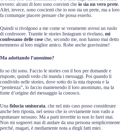
ovvero: alcuni di loro sono convinti che
io sia un vero prete
.
Altri, invece, sono coscienti che io non sia un prete, ma a loro
fa comunque piacere pensare che possa esserlo.
Quindi si rivolgono a me come se veramente avessi un ruolo
di confessore. Tramite le stories Instagram si rivelano,
mi
confessano delle cose
che, secondo me, non hanno mai detto
nemmeno al loro miglior amico. Robe anche gravissime!
Ma adottando l’anonimo?
Io so chi sono. Faccio le stories con il box per domande e
risposte, quindi vedo chi manda i messaggi. Poi quando li
condivido nelle stories, dove sotto do la mia risposta e la
“penitenza”, lo faccio mantenendo il loro anonimato, ma la
fonte d’origine del messaggio la conosco.
Una
fiducia smisurata
, che nel mio caso posso considerare
anche ben riposta, nel senso che io ovviamente non vado a
sputtanare nessuno. Ma a parti invertite io non lo farei mai.
Non mi sognerei mai di andare da una persona semplicemente
perché, magari, è mediamente nota a dirgli fatti miei.