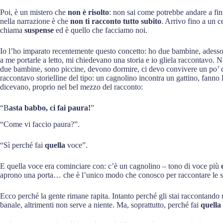
Poi, è un mistero che
non è risolto
: non sai come potrebbe andare a fin
nella narrazione è che
non ti racconto tutto subito
. Arrivo fino a un c
chiama
suspense
ed è quello che facciamo noi.
Io l’ho imparato recentemente questo concetto: ho due bambine, adess
a me portarle a letto, mi chiedevano una storia e io gliela raccontavo.
due bambine, sono piccine, devono dormire, ci devo convivere un po’ 
raccontavo storielline del tipo: un cagnolino incontra un gattino, fanno
dicevano, proprio nel bel mezzo del racconto:
“B
asta babbo, ci fai paura!
”
“Come vi faccio paura?”.
“Sì perché fai
quella
voce”.
E quella voce era cominciare con: c’è un cagnolino – tono di voce più
aprono una porta… che è l’unico modo che conosco per raccontare le st
Ecco perché la gente rimane rapita. Intanto perché gli stai raccontando
banale, altrimenti non serve a niente. Ma, soprattutto, perché fai
quella