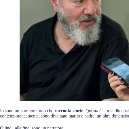
Io sono un narratore, uno che
racconta storie
. Questa è la mia dimens
contemporaneamente, sono diventato marito e padre: un’altra dimensione
Quindi, alla fine, sono un narratore.