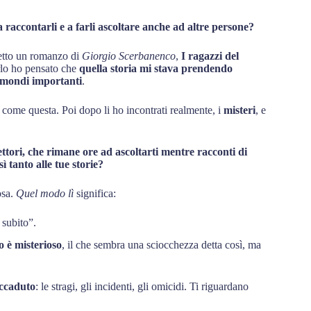
a raccontarli e a farli ascoltare anche ad altre persone?
letto un romanzo di
Giorgio Scerbanenco
,
I ragazzi del
rlo ho pensato che
quella storia mi stava prendendo
mondi importanti
.
e come questa. Poi dopo li ho incontrati realmente, i
misteri
, e
ettori, che rimane ore ad ascoltarti mentre racconti di
ì tanto alle tue storie?
osa.
Quel modo lì
significa:
 subito”.
 è misterioso
, il che sembra una sciocchezza detta così, ma
ccaduto
: le stragi, gli incidenti, gli omicidi. Ti riguardano