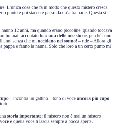
ire. L’unica cosa che fa in modo che questo mistero cresca
erto punto e poi stacco e passo da un’altra parte. Questa si
o hanno 12 anni, ma quando erano piccoline, quando toccava
 Non ho mai raccontato loro
una delle mie storie
, perché sono
di anni senza che mi
uccidano nel sonno!
– ride – Allora gli
 la pappa e fanno la nanna. Solo che loro a un certo punto mi
cupo
– incontra un gattino – tono di voce
ancora più cupo
–
orie.
 una
storia importante
: il mistero non è mai un mistero
 voce
e quella voce ti lascia sempre a bocca aperta.