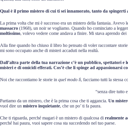
Qual è il primo mistero di cui ti sei innamorato, tanto da spingerti 
La prima volta che mi è successo era un mistero della fantasia. Avevo 
massacro
(1968), un noir se vogliamo. Quando ho cominciato a legge
moltissimo
, volevo vedere come andava a finire. Mi stava aprendo dei
Alla fine quando ho chiuso il libro ho pensato di voler raccontare stori
mi sono occupato anche di misteri accaduti nella realtà.
Dall’altra parte della tua narrazione c’è un pubblico, spettatori e l
misteri e di omicidi efferati. Cos’è che li spinge ad appassionarsi cos
Noi che raccontiamo le storie in
quel modo lì
, facciamo tutti la stessa c
“senza dire tutto e
Partiamo da un mistero, che è la prima cosa che ti aggancia.
Un mistero
vuol dire un
mistero inquietante
, che un po’ ti fa paura.
Che ti riguarda, perché magari è un mistero di qualcosa di
realmente a
perché hai paura, vuoi sapere cosa sta succedendo nel tuo paese.