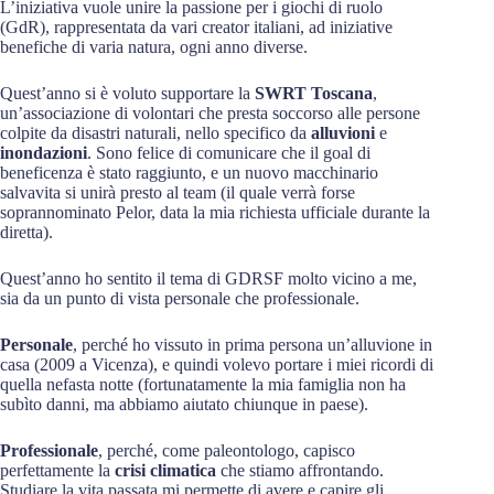
L’iniziativa vuole unire la passione per i giochi di ruolo
(GdR), rappresentata da vari creator italiani, ad iniziative
benefiche di varia natura, ogni anno diverse.
Quest’anno si è voluto supportare la
SWRT Toscana
,
un’associazione di volontari che presta soccorso alle persone
colpite da disastri naturali, nello specifico da
alluvioni
e
inondazioni
. Sono felice di comunicare che il goal di
beneficenza è stato raggiunto, e un nuovo macchinario
salvavita si unirà presto al team (il quale verrà forse
soprannominato Pelor, data la mia richiesta ufficiale durante la
diretta).
Quest’anno ho sentito il tema di GDRSF molto vicino a me,
sia da un punto di vista personale che professionale.
Personale
, perché ho vissuto in prima persona un’alluvione in
casa (2009 a Vicenza), e quindi volevo portare i miei ricordi di
quella nefasta notte (fortunatamente la mia famiglia non ha
subìto danni, ma abbiamo aiutato chiunque in paese).
Professionale
, perché, come paleontologo, capisco
perfettamente la
crisi climatica
che stiamo affrontando.
Studiare la vita passata mi permette di avere e capire gli