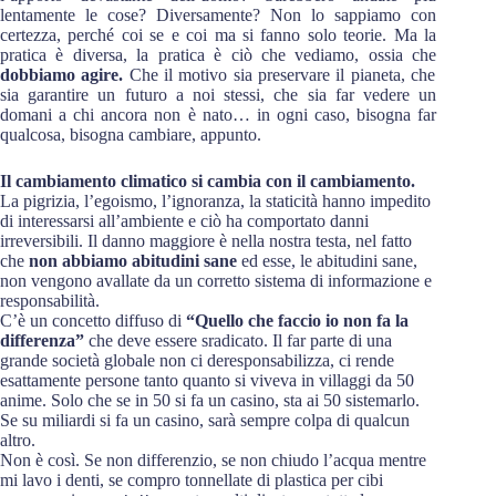
lentamente le cose? Diversamente? Non lo sappiamo con
certezza, perché coi se e coi ma si fanno solo teorie. Ma la
pratica è diversa, la pratica è ciò che vediamo, ossia che
dobbiamo agire.
Che il motivo sia preservare il pianeta, che
sia garantire un futuro a noi stessi, che sia far vedere un
domani a chi ancora non è nato… in ogni caso, bisogna far
qualcosa, bisogna cambiare, appunto.
Il cambiamento climatico si cambia con il cambiamento.
La pigrizia, l’egoismo, l’ignoranza, la staticità hanno impedito
di interessarsi all’ambiente e ciò ha comportato danni
irreversibili. Il danno maggiore è nella nostra testa, nel fatto
che
non abbiamo abitudini sane
ed esse, le abitudini sane,
non vengono avallate da un corretto sistema di informazione e
responsabilità.
C’è un concetto diffuso di
“Quello che faccio io non fa la
differenza”
che deve essere sradicato. Il far parte di una
grande società globale non ci deresponsabilizza, ci rende
esattamente persone tanto quanto si viveva in villaggi da 50
anime. Solo che se in 50 si fa un casino, sta ai 50 sistemarlo.
Se su miliardi si fa un casino, sarà sempre colpa di qualcun
altro.
Non è così. Se non differenzio, se non chiudo l’acqua mentre
mi lavo i denti, se compro tonnellate di plastica per cibi