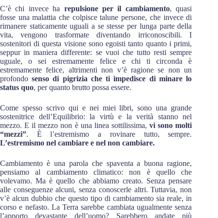
C’è chi invece ha
repulsione per il cambiamento
, quasi
fosse una malattia che colpisce talune persone, che invece di
rimanere staticamente uguali a se stesse per lunga parte della
vita, vengono trasformate diventando irriconoscibili. I
sostenitori di questa visione sono egoisti tanto quanto i primi,
seppur in maniera differente: se vuoi che tutto resti sempre
uguale, o sei estremamente felice e chi ti circonda è
estremamente felice, altrimenti non v’è ragione se non un
profondo
senso di pigrizia che ti impedisce di minare lo
status quo
, per quanto brutto possa essere.
Come spesso scrivo qui e nei miei libri, sono una grande
sostenitrice dell’Equilibrio: la virtù e la verità stanno nel
mezzo. E il mezzo non è una linea sottilissima,
vi sono molti
“mezzi”
. È l’estremismo a rovinare tutto, sempre.
L’estremismo nel cambiare e nel non cambiare.
Cambiamento è una parola che spaventa a buona ragione,
pensiamo al cambiamento climatico: non è quello che
volevamo. Ma è quello che abbiamo creato. Senza pensare
alle conseguenze alcuni, senza conoscerle altri. Tuttavia, non
v’è alcun dubbio che questo tipo di cambiamento sia reale, in
corso e nefasto. La Terra sarebbe cambiata ugualmente senza
l’apporto devastante dell’uomo? Sarebbero andate più