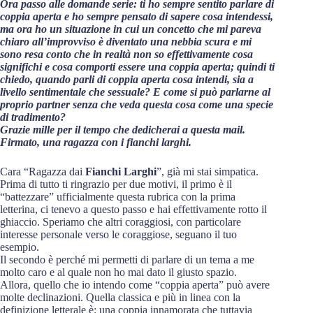
Ora passo alle domande serie: ti ho sempre sentito parlare di
coppia aperta e ho sempre pensato di sapere cosa intendessi,
ma ora ho un situazione in cui un concetto che mi pareva
chiaro all’improvviso è diventato una nebbia scura e mi
sono resa conto che in realtà non so effettivamente cosa
significhi e cosa comporti essere una coppia aperta; quindi ti
chiedo, quando parli di coppia aperta cosa intendi, sia a
livello sentimentale che sessuale? E come si può parlarne al
proprio partner senza che veda questa cosa come una specie
di tradimento?
Grazie mille per il tempo che dedicherai a questa mail.
Firmato, una ragazza con i fianchi larghi.
Cara “Ragazza dai
Fianchi Larghi
”, già mi stai simpatica.
Prima di tutto ti ringrazio per due motivi, il primo è il
“battezzare” ufficialmente questa rubrica con la prima
letterina, ci tenevo a questo passo e hai effettivamente rotto il
ghiaccio. Speriamo che altri coraggiosi, con particolare
interesse personale verso le coraggiose, seguano il tuo
esempio.
Il secondo è perché mi permetti di parlare di un tema a me
molto caro e al quale non ho mai dato il giusto spazio.
Allora, quello che io intendo come “coppia aperta” può avere
molte declinazioni. Quella classica e più in linea con la
definizione letterale è: una coppia innamorata che tuttavia