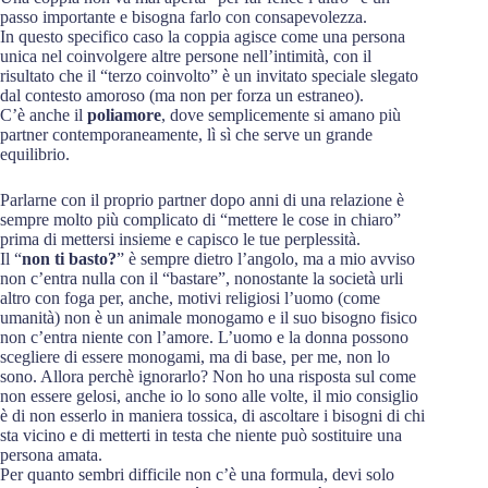
passo importante e bisogna farlo con consapevolezza.
In questo specifico caso la coppia agisce come una persona
unica nel coinvolgere altre persone nell’intimità, con il
risultato che il “terzo coinvolto” è un invitato speciale slegato
dal contesto amoroso (ma non per forza un estraneo).
C’è anche il
poliamore
, dove semplicemente si amano più
partner contemporaneamente, lì sì che serve un grande
equilibrio.
Parlarne con il proprio partner dopo anni di una relazione è
sempre molto più complicato di “mettere le cose in chiaro”
prima di mettersi insieme e capisco le tue perplessità.
Il “
non ti basto?
” è sempre dietro l’angolo, ma a mio avviso
non c’entra nulla con il “bastare”, nonostante la società urli
altro con foga per, anche, motivi religiosi l’uomo (come
umanità) non è un animale monogamo e il suo bisogno fisico
non c’entra niente con l’amore. L’uomo e la donna possono
scegliere di essere monogami, ma di base, per me, non lo
sono. Allora perchè ignorarlo? Non ho una risposta sul come
non essere gelosi, anche io lo sono alle volte, il mio consiglio
è di non esserlo in maniera tossica, di ascoltare i bisogni di chi
sta vicino e di metterti in testa che niente può sostituire una
persona amata.
Per quanto sembri difficile non c’è una formula, devi solo