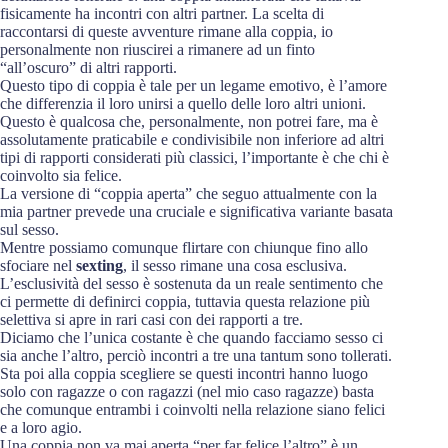
fisicamente ha incontri con altri partner. La scelta di
raccontarsi di queste avventure rimane alla coppia, io
personalmente non riuscirei a rimanere ad un finto
“all’oscuro” di altri rapporti.
Questo tipo di coppia è tale per un legame emotivo, è l’amore
che differenzia il loro unirsi a quello delle loro altri unioni.
Questo è qualcosa che, personalmente, non potrei fare, ma è
assolutamente praticabile e condivisibile non inferiore ad altri
tipi di rapporti considerati più classici, l’importante è che chi è
coinvolto sia felice.
La versione di “coppia aperta” che seguo attualmente con la
mia partner prevede una cruciale e significativa variante basata
sul sesso.
Mentre possiamo comunque flirtare con chiunque fino allo
sfociare nel
sexting
, il sesso rimane una cosa esclusiva.
L’esclusività del sesso è sostenuta da un reale sentimento che
ci permette di definirci coppia, tuttavia questa relazione più
selettiva si apre in rari casi con dei rapporti a tre.
Diciamo che l’unica costante è che quando facciamo sesso ci
sia anche l’altro, perciò incontri a tre una tantum sono tollerati.
Sta poi alla coppia scegliere se questi incontri hanno luogo
solo con ragazze o con ragazzi (nel mio caso ragazze) basta
che comunque entrambi i coinvolti nella relazione siano felici
e a loro agio.
Una coppia non va mai aperta “per far felice l’altro” è un