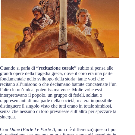
Quando si parla di
“recitazione corale”
subito si pensa alle
grandi opere della tragedia greca, dove il coro era una parte
fondamentale nello sviluppo della storia: tante voci che
recitano all’unisono o che declamano battute concatenate l’un
l’altra in un’unica, potentissima voce. Molte volte essi
interpretavano il popolo, un gruppo di fedeli, soldati o
rappresentanti di una parte della società, ma era impossibile
distinguere il singolo visto che tutti erano in totale simbiosi,
senza che nessuno di loro prevalesse sull’altro per spezzare la
sinergia.
Con
Dune
(
Parte I
e
Parte II
, non c’è differenza) questo tipo
di recitazione assume una nuova forma, come già accaduto in