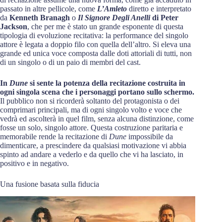
passato in altre pellicole, come
L’Amleto
diretto e interpretato
da
Kenneth Branagh
o
Il Signore Degli Anelli
di Peter
Jackson
, che per me è stato un grande esponente di questa
tipologia di evoluzione recitativa: la performance del singolo
attore è legata a doppio filo con quella dell’altro. Si eleva una
grande ed unica voce composta dalle doti attoriali di tutti, non
di un singolo o di un paio di membri del cast.
In
Dune
si sente la potenza della recitazione costruita in
ogni singola scena che i personaggi portano sullo schermo.
Il pubblico non si ricorderà soltanto del protagonista o dei
comprimari principali, ma di ogni singolo volto e voce che
vedrà ed ascolterà in quel film, senza alcuna distinzione, come
fosse un solo, singolo attore. Questa costruzione paritaria e
memorabile rende la recitazione di
Dune
impossibile da
dimenticare, a prescindere da qualsiasi motivazione vi abbia
spinto ad andare a vederlo e da quello che vi ha lasciato, in
positivo e in negativo.
Una fusione basata sulla fiducia