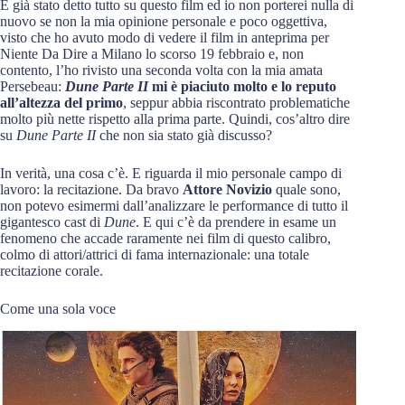
È già stato detto tutto su questo film ed io non porterei nulla di
nuovo se non la mia opinione personale e poco oggettiva,
visto che ho avuto modo di vedere il film in anteprima per
Niente Da Dire a Milano lo scorso 19 febbraio e, non
contento, l’ho rivisto una seconda volta con la mia amata
Persebeau:
Dune Parte II
mi è piaciuto molto e lo reputo
all’altezza del primo
, seppur abbia riscontrato problematiche
molto più nette rispetto alla prima parte. Quindi, cos’altro dire
su
Dune Parte II
che non sia stato già discusso?
In verità, una cosa c’è. E riguarda il mio personale campo di
lavoro: la recitazione. Da bravo
Attore Novizio
quale sono,
non potevo esimermi dall’analizzare le performance di tutto il
gigantesco cast di
Dune
. E qui c’è da prendere in esame un
fenomeno che accade raramente nei film di questo calibro,
colmo di attori/attrici di fama internazionale: una totale
recitazione corale.
Come una sola voce