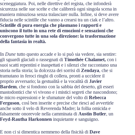
sceneggiatura. Poi, nelle direttive del regista, che infonderà
sicurezza nelle sue scelte e che calibrerà ogni singola scena in
maniera minuziosa senza tralasciare nulla. Infine, si deve avere
fiducia nelle scintille che vanno a crearsi tra un ciak e l’altro.
Scintille di pura energia che plasmano i rapporti e
uniscono il tutto in una rete di emozioni e sensazioni che
convergono tutte in una sola direzione: la trasformazione
della fantasia in realtà.
In
Dune
tutto questo accade e lo si può sia vedere, sia sentire:
gli sguardi glaciali o rassegnati di
Timothée Chalamet,
con i
suoi scatti repentini e inaspettati e i silenzi che raccontano una
storia nella storia; la dolcezza dei sorrisi di
Zendaya
, che si
tramutano in feroci ringhi di collera, pronti a uccidere il
proprio avversario; la gestualità e la vocalità di
Javier
Bardem
, che si fondono con la sabbia del deserto, gli esseri
mastodontici che vi vivono e i mistici segreti che nascondono;
le micro espressioni e le sfumature del volto di
Rebecca
Ferguson
, così ben inserite e precise che riesci ad avvertirle
anche sotto il velo di Reverenda Madre; la follia omicida e
falsamente onorevole nella camminata di
Austin Butler
, un
Feyd-Rautha Harkonnen
inquietante e sanguigno.
E non ci si dimentica nemmeno della fisicità di
Dave